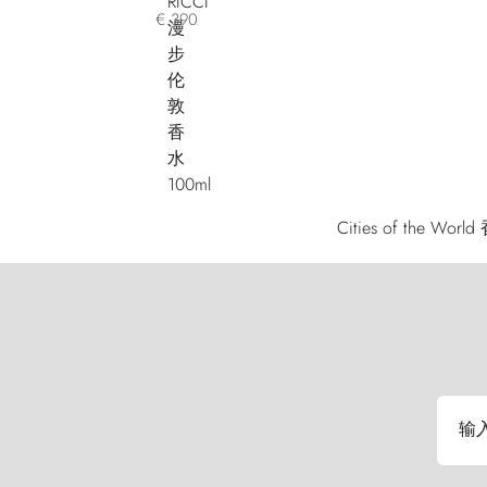
€ 390
Cities of 
输