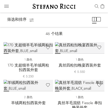
夹克
筛选和排序
46
个结果
1 颜色
1 颜色
170 支超细羊毛羊绒两粒
真丝四粒扣晚宴西装外套
扣西装外套
€ 5.550
€ 5.250
2 颜色
1 颜色
羊绒两粒扣西装外套
真丝羊毛混纺 Fiesole 单扣
晚装外套