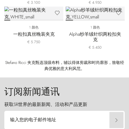
€ 3.100
€ 4.950
1 颜色
1 颜色
一粒扣真丝晚装夹克
Alpha纱羊绒针织两粒扣夹
克
€ 5.750
€ 5.450
Stefano Ricci 夹克甄选顶级布料，辅以得体剪裁和时尚廓形，致敬经
典优雅的意大利风范。
订阅新闻通讯
获取SR世界的最新新闻、活动和产品更新
输入您的电子邮件地址