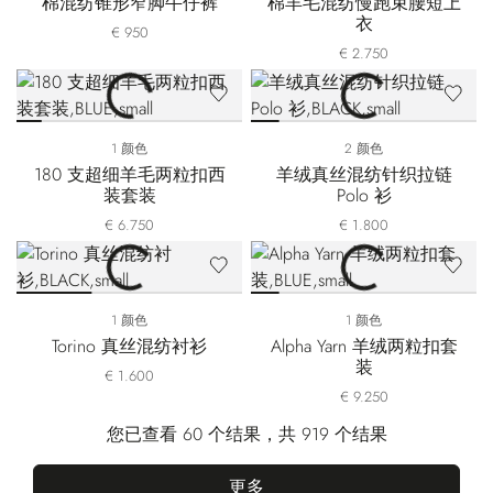
棉混纺锥形窄脚牛仔裤
棉羊毛混纺慢跑束腰短上
衣
€ 950
€ 2.750
1 颜色
2 颜色
180 支超细羊毛两粒扣西
羊绒真丝混纺针织拉链
装套装
Polo 衫
€ 6.750
€ 1.800
1 颜色
1 颜色
Torino 真丝混纺衬衫
Alpha Yarn 羊绒两粒扣套
装
€ 1.600
€ 9.250
您已查看 60 个结果，共 919 个结果
更多