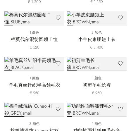
€ 1.200
€ 1.150
1 颜色
2 颜色
棉莫代尔混纺圆领 T 恤
小羊皮束腰短上衣
€ 520
€ 8.400
1 颜色
1 颜色
羊毛真丝针织半高领毛衣
初剪羊毛长裤
€ 950
€ 950
3 颜色
1 颜色
棉羊绒混纺 Cuneo 衬衫
功能性面料狐狸毛外套