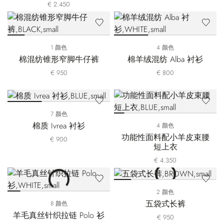
€ 2.450
1 颜色
4 颜色
棉混纺锥形窄脚牛仔裤
棉羊绒混纺 Alba 衬衫
€ 950
€ 800
7 颜色
棉质 Ivrea 衬衫
4 颜色
功能性面料配小羊皮束腰
€ 900
短上衣
€ 4.350
2 颜色
五袋式长裤
8 颜色
羊毛真丝针织拉链 Polo 衫
€ 950