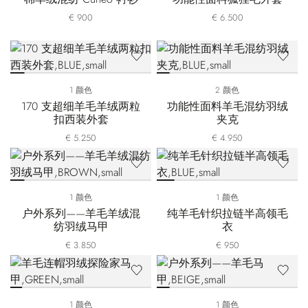
€ 900
€ 6.500
1 颜色
2 颜色
170 支超细羊毛羊绒两粒
功能性面料羊毛混纺羽绒
扣西装外套
夹克
€ 5.250
€ 4.950
1 颜色
1 颜色
户外系列——羊毛羊绒混
纯羊毛针织拉链半高领毛
纺羽绒马甲
衣
€ 3.850
€ 950
1 颜色
1 颜色