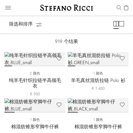
男装
筛选和排序
919
个结果
2 颜色
1 颜色
纯羊毛针织拉链半高领毛
羊毛真丝混纺拉链 Polo 衫
衣
€ 1.450
€ 950
1 颜色
1 颜色
棉混纺锥形窄脚牛仔裤
棉混纺锥形窄脚牛仔裤