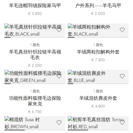
羊毛连帽羽绒探险家马甲
户外系列——羊毛马甲
€ 3.800
€ 2.000
1 颜色
1 颜色
羊毛真丝针织拉链半高领
羊绒两粒扣解构外套
毛衣
€ 7.300
€ 2.200
1 颜色
1 颜色
功能性面料狐狸毛边探险
羊绒混纺麂皮外套
家夹克
€ 4.800
€ 6.750