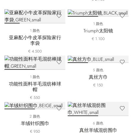
1 颜色
Triumph太阳镜
1 颜色
亚麻配小牛皮革探险家行
€ 1.100
李袋
€ 4.500
5 颜色
真丝方巾
1 颜色
功能性面料羊毛混纺棒球
€ 150
帽
€ 550
2 颜色
羊绒针织围巾
6 颜色
真丝羊绒混纺围巾
€ 950