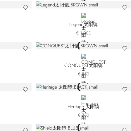
BROWN
Legend太阳镜
€ 1.000
BROWN
CONQUEST太阳镜
€ 850
BLACK
Heritage 太阳镜
€ 750