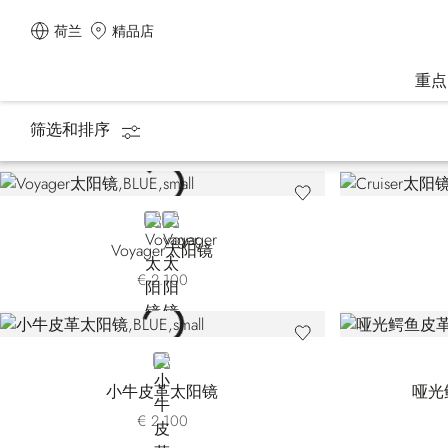
荷兰
精品店
重点
筛选和排序
主页
配饰
眼镜
BLUE
BLACK
Voyager太阳镜
€ 2.100
BLUE
小牛皮革太阳镜
哑光
€ 2.100