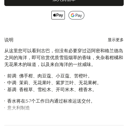
说明
显示更多
从这里您可以看到古巴，但没有必要穿过迈阿密和格兰德岛
之间的海洋，即可欣赏优质雪茄烟草的香味，夹杂着柑橘和
无花果木的味道，以及来自海洋的一丝咸味。
前调: 佛手柑、肉豆蔻、小豆蔻、苦橙叶。
中调: 茉莉、无花果叶、紫罗兰叶、无花果树。
基调: 香根草、雪松木、开司米木、檀香木。
香水将在5-7个工作日内通过标准运送交付。
意大利制造