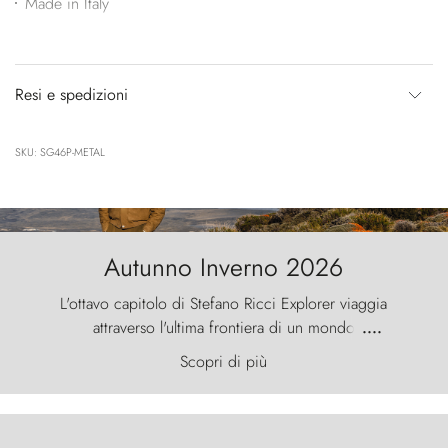
Made in Italy
Resi e spedizioni
SKU: SG46P-METAL
Autunno Inverno 2026
L'ottavo capitolo di Stefano Ricci Explorer viaggia
attraverso l'ultima frontiera di un mondo
....
primordiale, dove il vento scolpisce la natura con
Scopri di più
furia ancestrale e le Torres del Paine sfidano il
cielo come sentinelle di pietra.