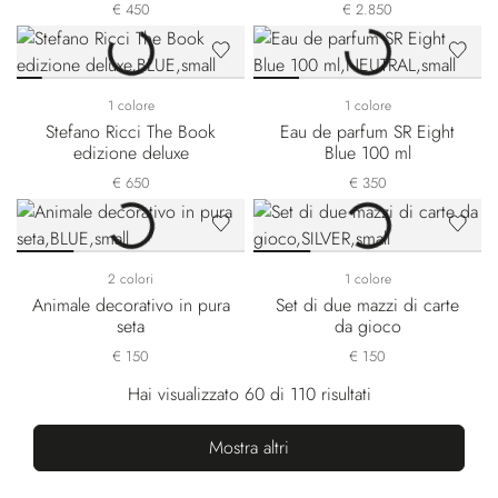
€ 450
€ 2.850
1 colore
1 colore
Stefano Ricci The Book
Eau de parfum SR Eight
edizione deluxe
Blue 100 ml
€ 650
€ 350
2 colori
1 colore
Animale decorativo in pura
Set di due mazzi di carte
seta
da gioco
€ 150
€ 150
Hai visualizzato 60 di 110 risultati
Mostra altri