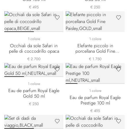
€ 495
€ 250
1 colore
1 colore
Occhiali da sole Safari in
Elefante piccolo in
pelle di coccodrillo opaca
porcellana Gold Fine
Paisley
€ 2.700
€ 1.750
1 colore
Eau de parfum Royal Eagle
1 colore
Gold 50 ml
Eau de parfum Royal Eagle
Prestige 100 ml
€ 250
€ 495