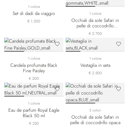
1 colore
Set di dadi da viaggio
1 colore
Occhiali da sole Safari in
€ 1.200
pelle di coccodrillo
gommata
€ 2.700
1 colore
1 colore
Candela profumata Black
Vestaglia in seta
Fine Paisley
€ 2.500
€ 200
1 colore
Eau de parfum Royal Eagle
3 colori
Black 50 ml
Occhiali da sole Safari in
pelle di coccodrillo opaca
€ 250