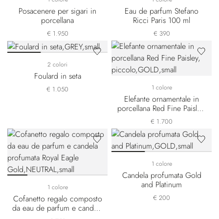
Posacenere per sigari in
Eau de parfum Stefano
porcellana
Ricci Paris 100 ml
€ 1.950
€ 390
2 colori
Foulard in seta
1 colore
€ 1.050
Elefante ornamentale in
porcellana Red Fine Paisley,
piccolo
€ 1.700
1 colore
Candela profumata Gold
and Platinum
1 colore
Cofanetto regalo composto
€ 200
da eau de parfum e candela
profumata Royal Eagle Gold