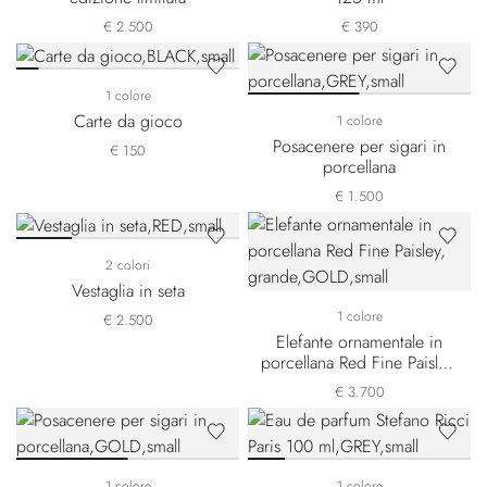
€ 2.500
€ 390
1 colore
Carte da gioco
1 colore
Posacenere per sigari in
€ 150
porcellana
€ 1.500
2 colori
Vestaglia in seta
1 colore
€ 2.500
Elefante ornamentale in
porcellana Red Fine Paisley,
grande
€ 3.700
1 colore
1 colore