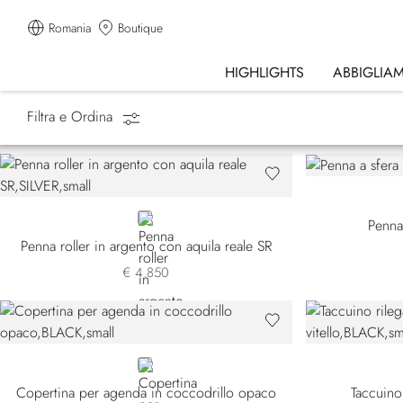
Romania
Boutique
HIGHLIGHTS
ABBIGLIA
Filtra e Ordina
Homepage
Lifestyle
Penne & Cartoleria
SILVER
Penna 
Penna roller in argento con aquila reale SR
€ 4.850
BLACK
Copertina per agenda in coccodrillo opaco
Taccuino 