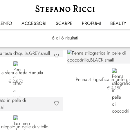
Penne & Cartoleria
MENTO
ACCESSORI
SCARPE
PROFUMI
BEAUTY
6
di 6 risultati
GREY
BLACK
a sfera a testa d'aquila
Penna stilografica in pelle d
€ 2.850
€ 3.150
BLACK
rilegato in pelle di vitello