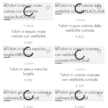
1 colore
T-shirt in puro cotone dalla
1 colore
vestibilità comoda
T-shirt in tessuto misto
cotone con vestibilità
€ 800
regular
€ 850
1 colore
T-shirt in seta a maniche
1 colore
lunghe
T-shirt in cotone ricamata
con vestibilità comoda
€ 950
€ 750
2 colori
3 colori