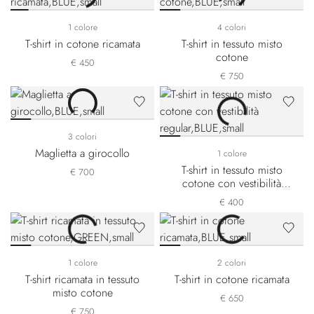
1 colore
4 colori
T-shirt in cotone ricamata
T-shirt in tessuto misto
cotone
€ 450
€ 750
3 colori
Maglietta a girocollo
1 colore
T-shirt in tessuto misto
€ 700
cotone con vestibilità
regular
€ 400
1 colore
2 colori
T-shirt ricamata in tessuto
T-shirt in cotone ricamata
misto cotone
€ 650
€ 750