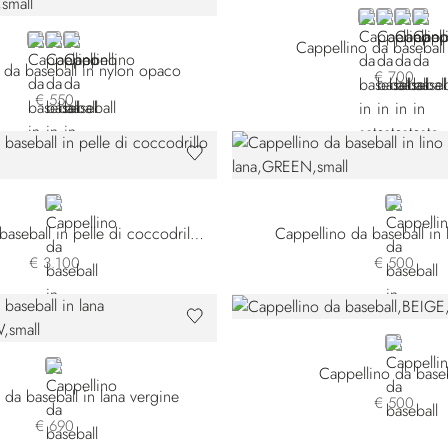
BLUE
BEIGE
BLACK
GRE
YELLOW
BLACK
RED
Cappellino da baseball 
 da baseball in nylon opaco
€ 700
€ 550
RED
GREEN
Cappellino da baseball in pelle di coccodrillo nabuk
Cappellino da baseball in 
€ 3.100
€ 500
BEIGE
YELLOW
Cappellino da base
 da baseball in lana vergine
€ 500
€ 690