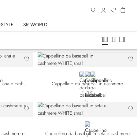
ESTYLE
SR WORLD
WHITE
BEIGE
BROWN
Cappellino da baseball in misto lana e cashmere
Cappellino da baseball in cashmere
€ 700
WHITE
Berretto reversibile in maglia di cashmere e pelle di coccodrillo
Cappellino da baseball in seta e cashmere