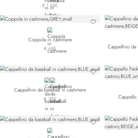
€ 1.650
GREY
Coppola in cashmere
€ 650
BLUE
BROWN
Cappellino da baseball in cashmere
Cappello 
€ 700
BLUE