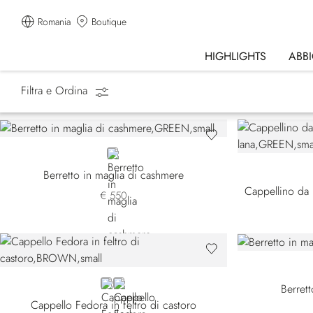
Romania
Boutique
HIGHLIGHTS
ABB
Filtra e Ordina
Homepage
Accessori
Cappelli
GREEN
Berretto in maglia di cashmere
€ 550
BROWN
BLACK
Berret
Cappello Fedora in feltro di castoro