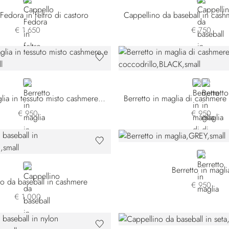
BEIGE
BLACK
Fedora in feltro di castoro
€ 1.650
€ 750
WHITE
BLACK
RED
Berretto in maglia in tessuto misto cashmere e seta
€ 950
€ 950
GREY
BEIGE
Berretto in magli
o da baseball in cashmere
€ 950
€ 1.000