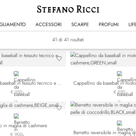
Cappelli
IGLIAMENTO
ACCESSORI
SCARPE
PROFUMI
LIF
41
di 41 risultati
GREEN
GREEN
Cappellino da baseball in tessuto tecnico e lana
€ 550
€ 550
BEIGE
BLACK
to in maglia di cashmere
€ 900