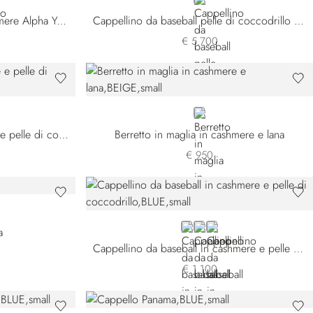
GREY
Cappellino da baseball in cashmere Alpha Yarn
Cappellino da baseball pelle di coccodrillo nabuk
€ 5.700
BEIGE
Berretto in maglia di cashmere e pelle di coccodrillo
Berretto in maglia in cashmere e lana
€ 950
BLUE
GREY
BLACK
a
Cappellino da baseball in cashmere e pelle di coccodrillo
€ 1.100