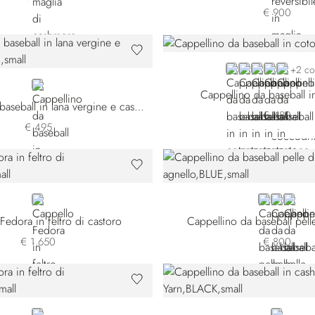
€ 900
BLUE
BLACK
BEIGE
BROWN
RED
+2 co
BEIGE
Cappellino da baseball 
Cappellino da baseball in lana vergine e cashmere
€ 480
€ 495
BLUE
BLUE
BLACK 
BLAC
Fedora in feltro di castoro
Cappellino da baseball pell
€ 1.650
€ 800