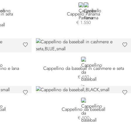
EN
BLUE
BEIGE
in seta
Cappello Panama
€ 1.550
BLUE MA0035-B53P
lino e lana
Cappellino da baseball in cashmere e seta
€ 650
BLACK
ball
Cappellino da baseball
€ 500