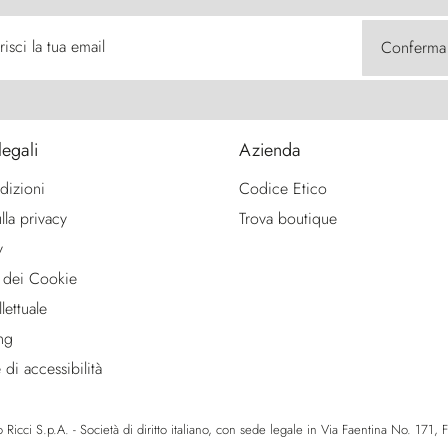
risci la tua email
Conferma
legali
Azienda
dizioni
Codice Etico
lla privacy
Trova boutique
y
 dei Cookie
lettuale
ng
 di accessibilità
icci S.p.A. - Società di diritto italiano, con sede legale in Via Faentina No. 171, Fie