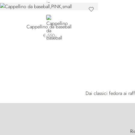
PINK
Cappellino da baseball
€ 550
Dai classici fedora ai raf
Ri