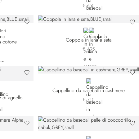
€ 650
BLUE
ORANGE
lori
Coppola in lana e seta
in cotone
€ 495
GREY
NNEWTA-N99G
K NNEWTA-N99U
Cappellino da baseball in cashmere
e di agnello
€ 710