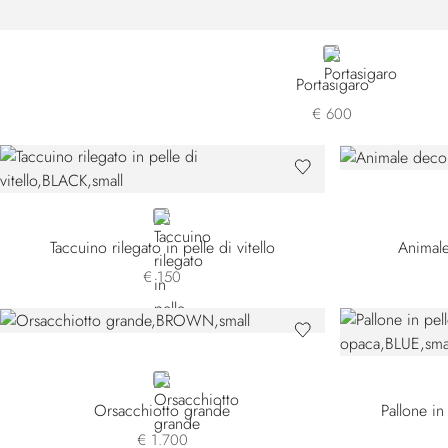
BLACK
Portasigaro
€ 600
BLACK
Taccuino rilegato in pelle di vitello
Animale
€ 150
BROWN
Orsacchiotto grande
Pallone in
€ 1.700