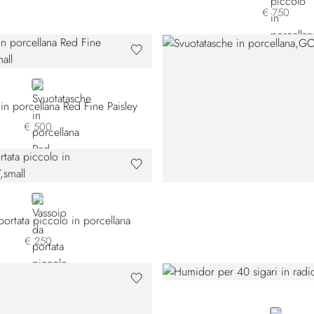
€ 750
GOLD
in porcellana Red Fine Paisley
€ 500
GREY
portata piccolo in porcellana
€ 250