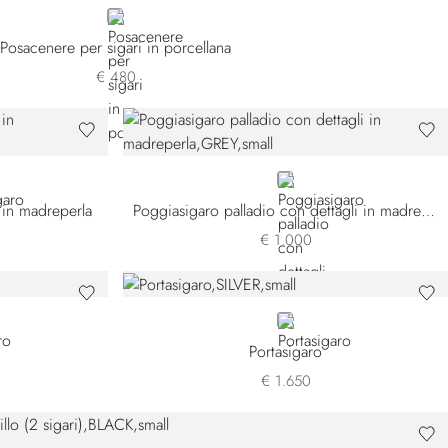
GREEN
Posacenere per sigari in porcellana
€ 480
GREY
 in madreperla
Poggiasigaro palladio con dettagli in madreperla
€ 1.000
SILVER
Portasigaro
€ 1.650