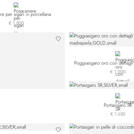
GREY
e per sigari in porcellana
€ 1.500
GOLD
Poggiasigaro oro con dettagli
€ 1.000
SILVER
Portasigaro SR
€ 1.650