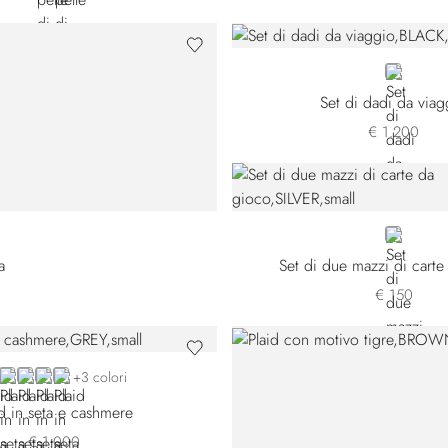
BLACK
Set di dadi da viag
€ 1.200
SILVER
a
Set di due mazzi di carte
€ 150
EY
GREEN 14249-3166
VIOLET 14249-3177
GREEN 14249-3189
BEIGE
+3 colori
id in seta e cashmere
€ 1.000