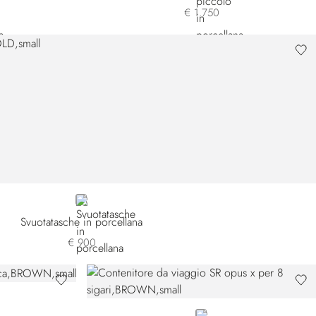
€ 1.750
GOLD
Svuotatasche in porcellana
€ 900