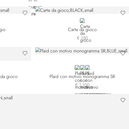
BLACK
gio
Carte da gioco
€ 150
BLUE
BROWN
RED
 da gioco
Plaid con motivo monogramma SR
€ 1.100