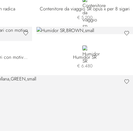
BROWN
n radica
Contenitore da viaggio SR opus x per 8 sigari
€ 5.200
BROWN
Humidor da viaggio per 9 sigari con motivo cavallo
Humidor SR
€ 6.480