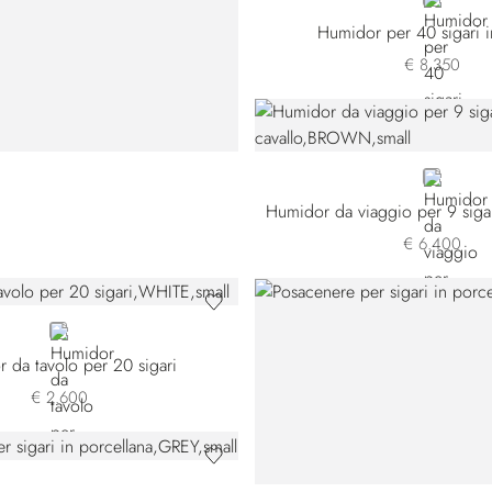
BROWN
Humidor per 40 sigari i
€ 8.350
BROWN
€ 6.400
WHITE
 da tavolo per 20 sigari
€ 2.600