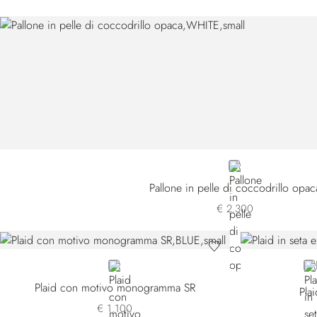
WHITE
Pallone in pelle di coccodrillo opac
€ 2.300
BLUE
GR
Plaid con motivo monogramma SR
Pla
€ 1.100