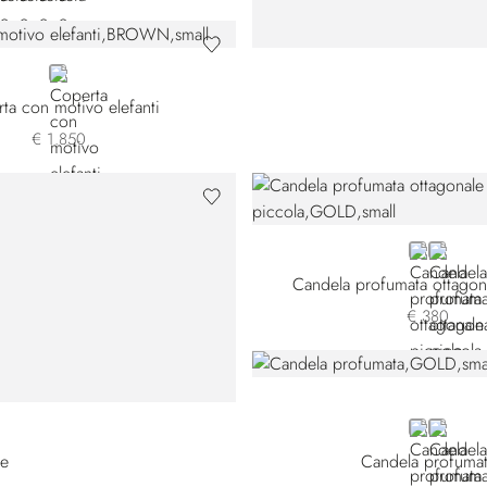
BROWN
ta con motivo elefanti
€ 1.850
GOLD
GREY
Candela profumata ottagon
€ 380
GOLD
GREY
de
Candela profuma