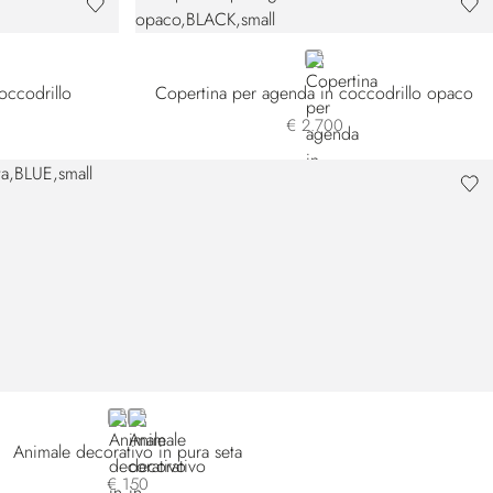
-B072
BLACK
coccodrillo
Copertina per agenda in coccodrillo opaco
€ 2.700
BLUE 20SE23-002
BLUE 20SE23-003
Animale decorativo in pura seta
€ 150