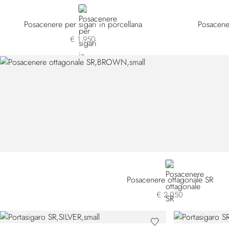
GOLD
Posacenere per sigari in porcellana
Posacener
€ 1.950
BROWN
Posacenere ottagonale SR
€ 2.050