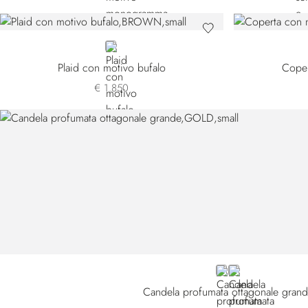
BROWN
Plaid con motivo bufalo
Coper
€ 1.850
GOLD
GREY
Candela profumata ottagonale gran