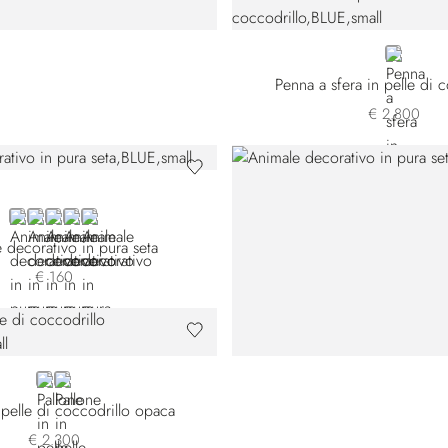
BLUE CS
Penna a sfera in pelle di 
€ 2.800
BLUE 20SE23-001
BLUE 20SE23-002
BLUE 20SE23-003
VIOLET
YELLOW
 decorativo in pura seta
€ 160
BLUE
ORANGE
 pelle di coccodrillo opaca
€ 2.300