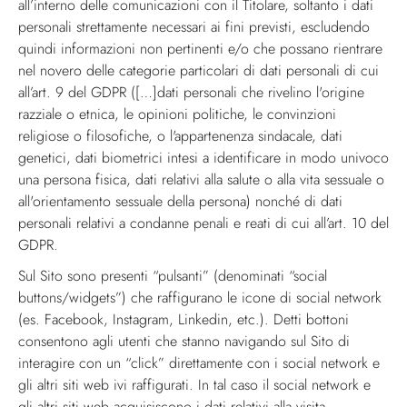
all’interno delle comunicazioni con il Titolare, soltanto i dati
personali strettamente necessari ai fini previsti, escludendo
quindi informazioni non pertinenti e/o che possano rientrare
nel novero delle categorie particolari di dati personali di cui
all’art. 9 del GDPR ([…]dati personali che rivelino l'origine
razziale o etnica, le opinioni politiche, le convinzioni
religiose o filosofiche, o l'appartenenza sindacale, dati
genetici, dati biometrici intesi a identificare in modo univoco
una persona fisica, dati relativi alla salute o alla vita sessuale o
all'orientamento sessuale della persona) nonché di dati
personali relativi a condanne penali e reati di cui all’art. 10 del
GDPR.
Sul Sito sono presenti “pulsanti” (denominati “social
buttons/widgets”) che raffigurano le icone di social network
(es. Facebook, Instagram, Linkedin, etc.). Detti bottoni
consentono agli utenti che stanno navigando sul Sito di
interagire con un “click” direttamente con i social network e
gli altri siti web ivi raffigurati. In tal caso il social network e
gli altri siti web acquisiscono i dati relativi alla visita