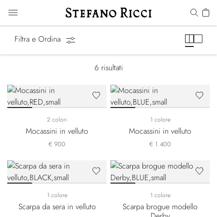
Scarpe Classiche
Filtra e Ordina
6
risultati
2 colori
1 colore
Mocassini in velluto
Mocassini in velluto
€ 900
€ 1.400
1 colore
1 colore
Scarpa da sera in velluto
Scarpa brogue modello
Derby