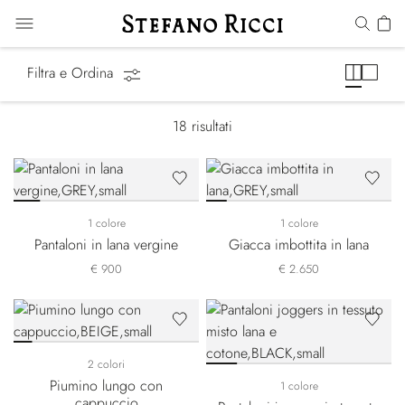
Luxury Tech
Filtra e Ordina
18
risultati
1 colore
1 colore
Pantaloni in lana vergine
Giacca imbottita in lana
€ 900
€ 2.650
2 colori
Piumino lungo con
1 colore
cappuccio