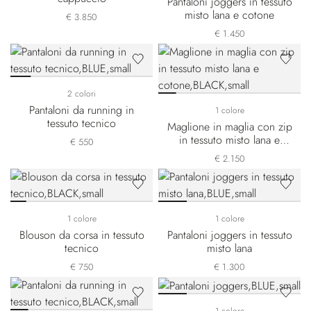
Pantaloni joggers in tessuto
misto lana e cotone
€ 3.850
€ 1.450
2 colori
Pantaloni da running in
1 colore
tessuto tecnico
Maglione in maglia con zip
in tessuto misto lana e
€ 550
cotone
€ 2.150
1 colore
1 colore
Blouson da corsa in tessuto
Pantaloni joggers in tessuto
tecnico
misto lana
€ 750
€ 1.300