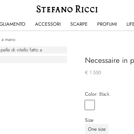
IGLIAMENTO
ACCESSORI
SCARPE
PROFUMI
LIF
to a mano
Necessaire in pe
€ 1.550
Color:
black
Color
BLACK
Size
One size