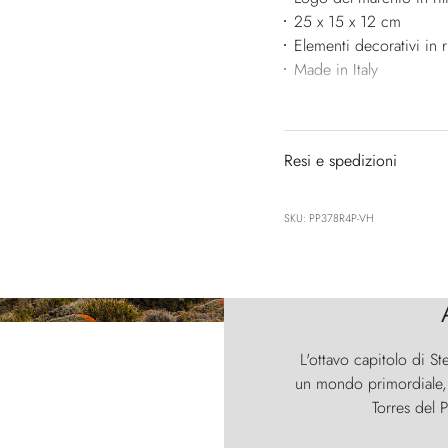
25 x 15 x 12 cm
Elementi decorativi in 
Made in Italy
Resi e spedizioni
SKU: PP378R4P-VH
L'ottavo capitolo di St
un mondo primordiale, d
Torres del P