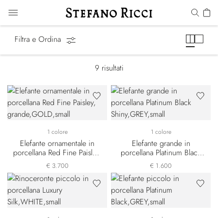
SR Home Decor
Filtra e Ordina
9
risultati
1 colore
1 colore
Elefante ornamentale in
Elefante grande in
porcellana Red Fine Paisley,
porcellana Platinum Black
grande
Shiny
€ 3.700
€ 1.600