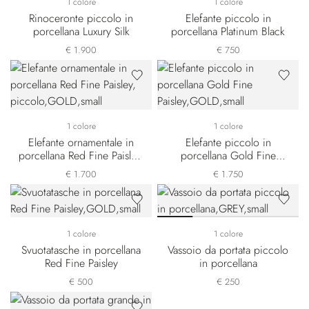
1 colore
1 colore
Rinoceronte piccolo in
Elefante piccolo in
porcellana Luxury Silk
porcellana Platinum Black
€ 1.900
€ 750
1 colore
1 colore
Elefante ornamentale in
Elefante piccolo in
porcellana Red Fine Paisley,
porcellana Gold Fine
piccolo
Paisley
€ 1.700
€ 1.750
1 colore
1 colore
Svuotatasche in porcellana
Vassoio da portata piccolo
Red Fine Paisley
in porcellana
€ 500
€ 250