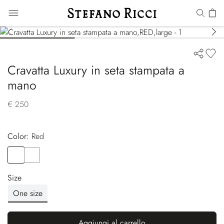
Cravatta Luxury in seta stampata a
mano
€ 250
Color:
red
Color
RED
Color
YELLOW
Size
One size
Aggiungi al carrello