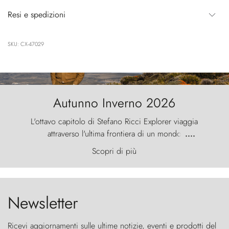
Resi e spedizioni
SKU: CX-47029
Autunno Inverno 2026
L'ottavo capitolo di Stefano Ricci Explorer viaggia
attraverso l'ultima frontiera di un mondo
....
primordiale, dove il vento scolpisce la natura con
Scopri di più
furia ancestrale e le Torres del Paine sfidano il
cielo come sentinelle di pietra.
Newsletter
Ricevi aggiornamenti sulle ultime notizie, eventi e prodotti del