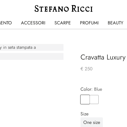
MENTO
ACCESSORI
SCARPE
PROFUMI
BEAUTY
Cravatta Luxury
€ 250
Color:
blue
Color
BLUE
Color
BLUE
Size
One size