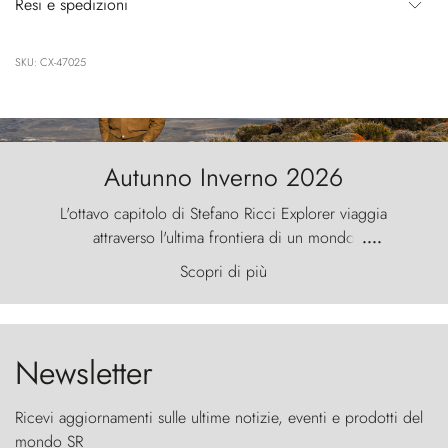
Resi e spedizioni
SKU: CX-47025
Autunno Inverno 2026
L'ottavo capitolo di Stefano Ricci Explorer viaggia
attraverso l'ultima frontiera di un mondo
....
primordiale, dove il vento scolpisce la natura con
Scopri di più
furia ancestrale e le Torres del Paine sfidano il
cielo come sentinelle di pietra.
Newsletter
Ricevi aggiornamenti sulle ultime notizie, eventi e prodotti del
mondo SR