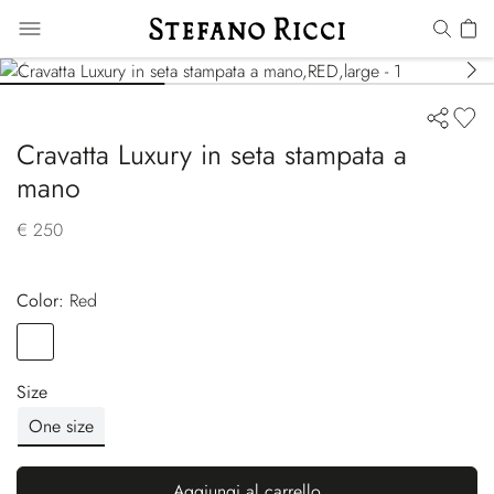
Cravatta Luxury in seta stampata a
mano
€ 250
Color:
red
Color
RED
Size
One size
Aggiungi al carrello