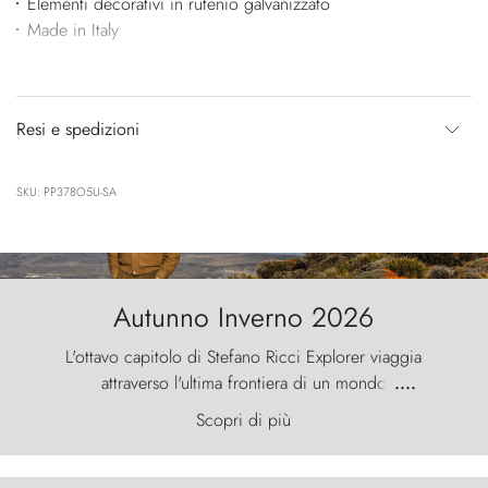
Elementi decorativi in rutenio galvanizzato
Made in Italy
Resi e spedizioni
SKU: PP378O5U-SA
Autunno Inverno 2026
L'ottavo capitolo di Stefano Ricci Explorer viaggia
attraverso l'ultima frontiera di un mondo
....
primordiale, dove il vento scolpisce la natura con
Scopri di più
furia ancestrale e le Torres del Paine sfidano il
cielo come sentinelle di pietra.