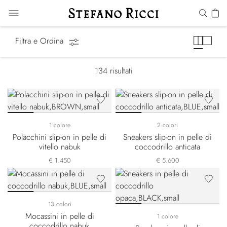
Scarpe
Filtra e Ordina
134
risultati
1 colore
2 colori
Polacchini slip-on in pelle di
Sneakers slip-on in pelle di
vitello nabuk
coccodrillo anticata
€ 1.450
€ 5.600
13 colori
Mocassini in pelle di
1 colore
coccodrillo nabuk