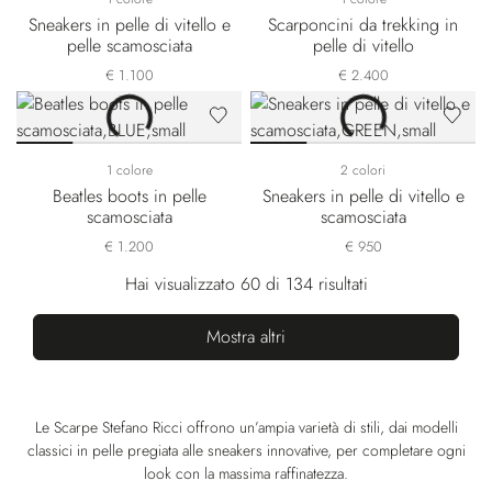
Sneakers in pelle di vitello e
Scarponcini da trekking in
pelle scamosciata
pelle di vitello
€ 1.100
€ 2.400
1 colore
2 colori
Beatles boots in pelle
Sneakers in pelle di vitello e
scamosciata
scamosciata
€ 1.200
€ 950
Hai visualizzato 60 di 134 risultati
Mostra altri
Le Scarpe Stefano Ricci offrono un’ampia varietà di stili, dai modelli
classici in pelle pregiata alle sneakers innovative, per completare ogni
look con la massima raffinatezza.