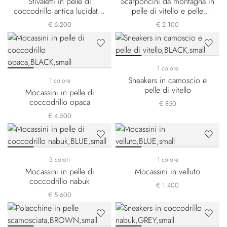
Stivaletti in pelle di
Scarponcini da montagna in
coccodrillo antica lucidati a
pelle di vitello e pelle
mano
scamosciata
€ 6.200
€ 2.100
1 colore
Sneakers in camoscio e
1 colore
pelle di vitello
Mocassini in pelle di
coccodrillo opaca
€ 850
€ 4.500
3 colori
1 colore
Mocassini in pelle di
Mocassini in velluto
coccodrillo nabuk
€ 1.400
€ 5.600