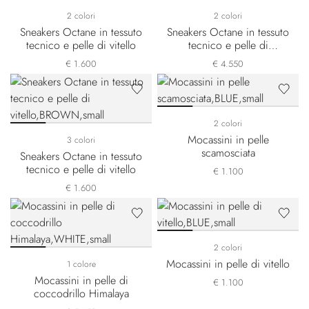
2 colori
2 colori
Sneakers Octane in tessuto
Sneakers Octane in tessuto
tecnico e pelle di vitello
tecnico e pelle di
coccodrillo nabuk
€ 1.600
€ 4.550
2 colori
Mocassini in pelle
3 colori
scamosciata
Sneakers Octane in tessuto
tecnico e pelle di vitello
€ 1.100
€ 1.600
2 colori
Mocassini in pelle di vitello
1 colore
Mocassini in pelle di
€ 1.100
coccodrillo Himalaya