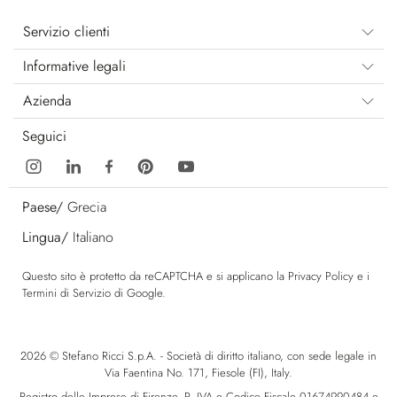
Servizio clienti
Informative legali
Azienda
Seguici
Paese/
Grecia
Lingua/
Italiano
Questo sito è protetto da reCAPTCHA e si applicano la
Privacy Policy
e i
Termini di Servizio
di Google.
2026 © Stefano Ricci S.p.A. - Società di diritto italiano, con sede legale in
Via Faentina No. 171, Fiesole (FI), Italy.
Registro delle Imprese di Firenze, P. IVA e Codice Fiscale 01674990484 e