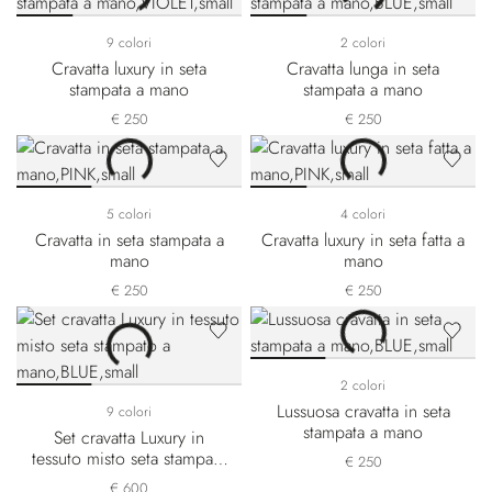
9 colori
2 colori
Cravatta luxury in seta
Cravatta lunga in seta
stampata a mano
stampata a mano
€ 250
€ 250
5 colori
4 colori
Cravatta in seta stampata a
Cravatta luxury in seta fatta a
mano
mano
€ 250
€ 250
2 colori
Lussuosa cravatta in seta
9 colori
stampata a mano
Set cravatta Luxury in
tessuto misto seta stampato
€ 250
a mano
€ 600