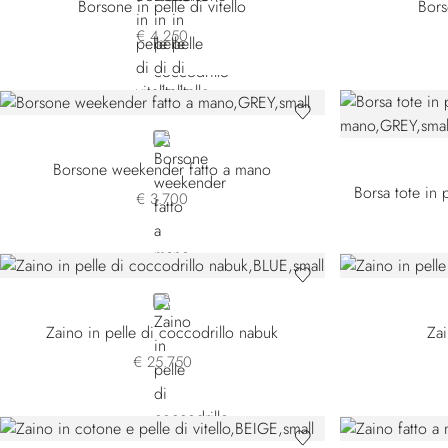
Borsone in pelle di vitello
Bors
€ 4.250
GREY
Borsone weekender fatto a mano
Borsa tote in p
€ 3.700
BLUE
Zaino in pelle di coccodrillo nabuk
Zai
€ 25.750