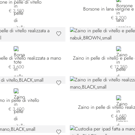
BROWN
one in pelle di vitello
Borsone in lana vergine 
€ 3.550
€ 3.200
GREY
BROWN
elle di vitello realizzata a mano
€ 3.600
€ 12.250
BLACK
BLACK
no in pelle di vitello
Zaino in pelle di vitello real
€ 3.400
€ 4.650