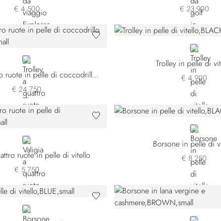
€ 4.500
€ 23.900
BLACK
BLACK
Trolley in pelle di vi
Trolley a quattro ruote in pelle di coccodrillo opaca
€ 4.900
€ 24.750
BLACK
BLACK
Borsone in pelle di vi
attro ruote in pelle di vitello
€ 8.250
€ 5.750
BLUE