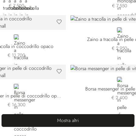
€ 7.500
€ 7.550
BLACK
BLACK
Zaino a tracolla in pelle d
acolla in coccodrillo opaco
€ 2.950
€ 11.700
BLUE
BLACK
Borsa messenger in pelle 
Borsa messenger in pelle di coccodrillo opaca
€ 2.400
€ 16.300
Mostra altri