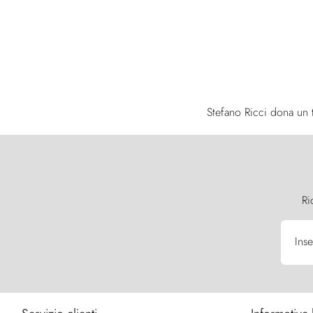
Stefano Ricci dona un t
Ri
Inse