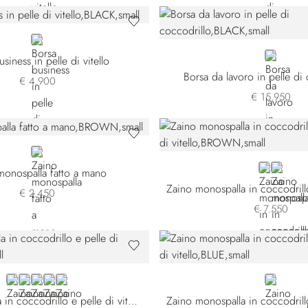
BLACK
BLACK
siness in pelle di vitello
Borsa da lavoro in pelle di
€ 4.900
€ 15.950
BROWN
BROWN
VIOLET
monospalla fatto a mano
€ 2.450
€ 7.550
BLUE CSVD-B072
BEIGE CSVD-M055
BEIGE CSVD-M074
RED
GREEN
BLUE
Zaino a tracolla in coccodrillo e pelle di vitello