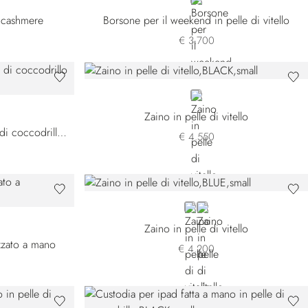
GREY
e cashmere
Borsone per il weekend in pelle di vitello
€ 3.700
BLACK
Zaino in pelle di vitello
Zaino in pelle di vitello e pelle di coccodrillo nabuk
€ 4.550
BLUE
BLACK
Zaino in pelle di vitello
izzato a mano
€ 4.200