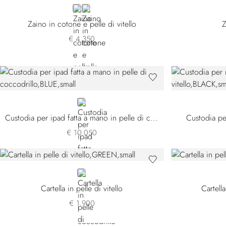
BEIGE
GREEN
Zaino in cotone e pelle di vitello
Z
€ 4.350
BLUE
Custodia per ipad fatta a mano in pelle di coccodrillo
Custodia per
€ 10.050
GREEN
Cartella in pelle di vitello
Cartella
€ 1.900