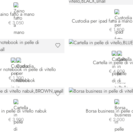
BLACK
BLACK
aino fatto a mano
€ 3.050
€ 1.800
BLUE
BLACK
BLACK
GREEN
Cartella in pelle di vi
 notebook in pelle di vitello
€ 4.000
€ 1.300
BROWN
GREEN
 in pelle di vitello nabuk
Borsa business in pelle d
€ 3.900
€ 2.000