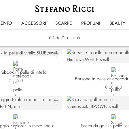
Borse
MENTO
ACCESSORI
SCARPE
PROFUMI
BEAUTY
60
di 72 risultati
BLUE
WHITE
tebook in pelle di vitello
Borsone in pelle di coccodri
€ 2.750
€ 68.900
GREEN
BROWN
Borsone da viaggio Explorer in misto lino e pelle di vitello
Sacca da golf in pelle sc