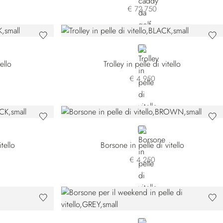
€ 72.750
BLACK
tello
Trolley in pelle di vitello
€ 4.950
BROWN
tello
Borsone in pelle di vitello
€ 4.250