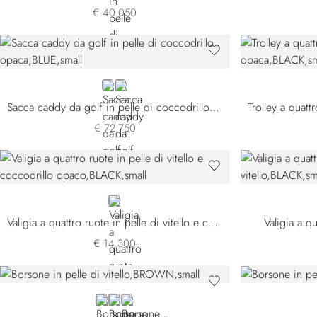
€ 40.050
BLUE CS-B072
GREEN
Sacca caddy da golf in pelle di coccodrillo opaca
€ 72.750
BLACK
Valigia a quattro ruote in pelle di vitello e coccodrillo opaco
Valigia a qu
€ 14.300
BROWN
BLACK
GREEN