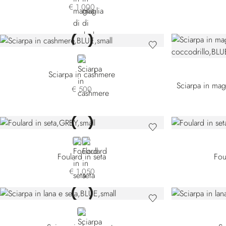
€ 1.000
BLUE
Sciarpa in cashmere
€ 500
GREY
RED 45301V-004
Foulard in seta
Fou
€ 1.050
BLUE