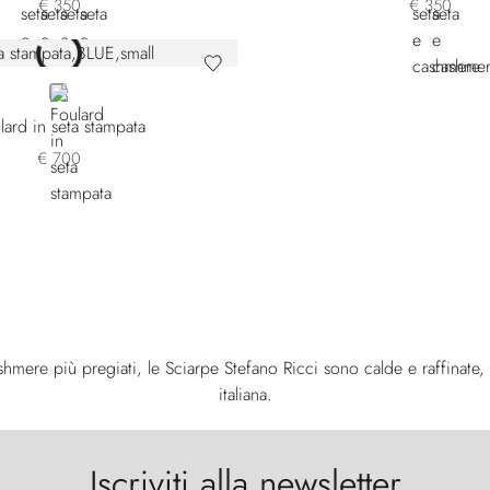
€ 350
€ 350
BLUE
lard in seta stampata
€ 700
ashmere più pregiati, le Sciarpe Stefano Ricci sono calde e raffinate,
italiana.
Iscriviti alla newsletter