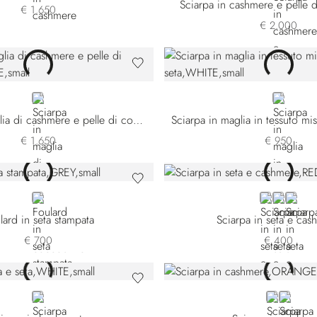
Sciarpa in cashmere e pelle d
€ 1.650
€ 2.000
BLUE
WHITE
Sciarpa in maglia di cashmere e pelle di coccodrillo
€ 1.650
€ 950
GREY
RED
ORANGE
GREE
lard in seta stampata
Sciarpa in seta e cas
€ 700
€ 400
WHITE
ORANGE
BLUE