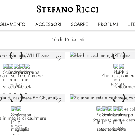
Sciarpe
IGLIAMENTO
ACCESSORI
SCARPE
PROFUMI
LIF
46
di 46 risultati
WHITE
BLACK
BLUE 7442-5149
BLUE 7442-5328
BLUE 7442-5400
GREY
BROW
rpa in seta e cashmere
Plaid in cashmer
€ 450
€ 2.300
BEIGE
GREEN
WHITE
BLACK
BLUE 7442-5
BLUE 7442
BLUE 74
+1 co
a in maglia di cashmere
Sciarpa in seta e cas
€ 950
€ 450