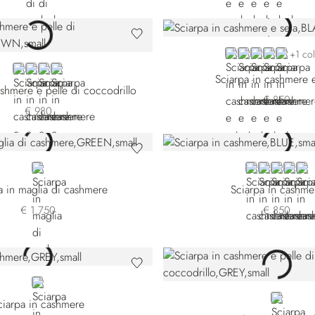
BLACK
BLUE L51149-51
BLUE L51149
BLUE L511
GREEN
+1 co
BROWN 6853-3328
BEIGE
BROWN 6853-5247
RED
Sciarpa in cashmere e
ashmere e pelle di coccodrillo
€ 850
€ 980
GREEN
BLUE L51170-1
BLUE L5117
YELLOW
VIOLE
GR
a in maglia di cashmere
Sciarpa in cashme
€ 1.750
€ 850
GREY
GREY
ciarpa in cashmere