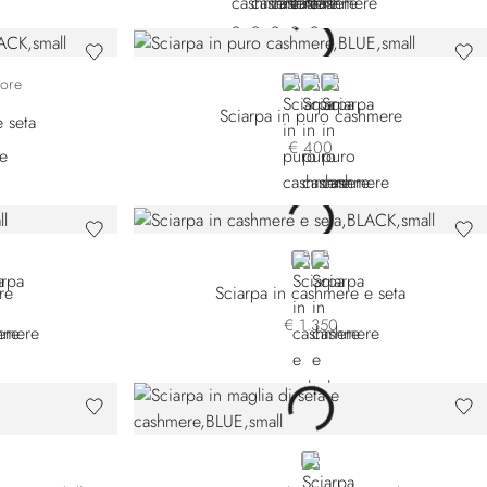
€ 800
47
-5159
49-5189
BLUE
BLACK
WHITE
lore
Sciarpa in puro cashmere
 seta
€ 400
59
0-189
T
EEN
BLACK
BEIGE
re
Sciarpa in cashmere e seta
€ 1.350
BLUE