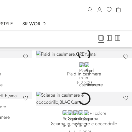
ESTYLE
SR WORLD
N
GREY
BEIGE
e
Plaid in cashmere
€ 2.300
149
-5328
42-5400
lore
BLACK 6853-131
GREY 6853-5109
BLACK 6853-5131
BEIGE 6853-5217
BROWN
+1 colore
hmere
Sciarpa in cashmere e coccodrillo