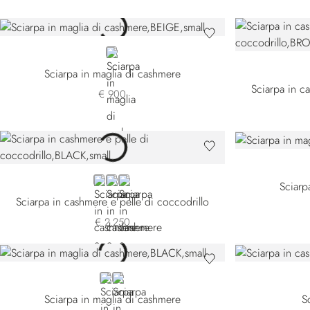
BEIGE
Sciarpa in maglia di cashmere
Sciarpa in c
€ 900
BLACK
GREY
GREEN
Sciarp
Sciarpa in cashmere e pelle di coccodrillo
€ 2.250
BLACK F22452-3131
BLACK F22452-4131
Sciarpa in maglia di cashmere
S