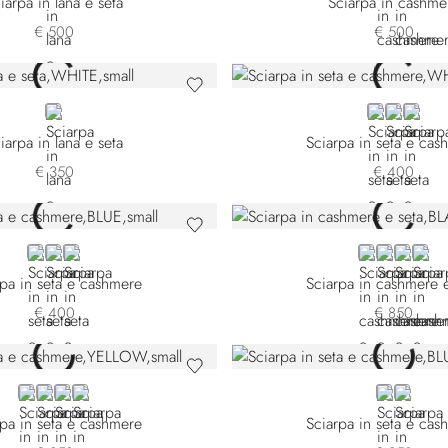
iarpa in lana e seta
Sciarpa in cashme
€ 500
€ 500
WHITE
WHITE 7442
WHITE 7
WHITE
iarpa in lana e seta
Sciarpa in seta e cas
€ 350
€ 400
BLUE 7442-5149
BEIGE
GOLD
BLACK L5114
BLUE L511
BLUE L5
BLAC
rpa in seta e cashmere
Sciarpa in cashmere e
€ 400
€ 850
YELLOW
BLUE 7442-4340
VIOLET
GREEN
BLUE 7442
BLUE 7
rpa in seta e cashmere
Sciarpa in seta e cas