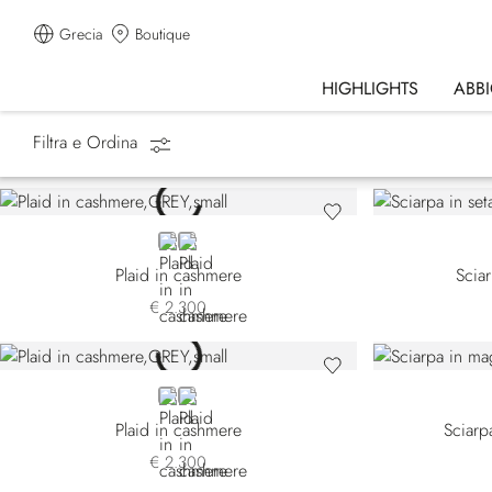
Grecia
Boutique
HIGHLIGHTS
ABB
Filtra e Ordina
Homepage
Accessori
Sciarpe
GREY
GREEN
Plaid in cashmere
Scia
€ 2.300
GREY
BEIGE
Plaid in cashmere
Sciarp
€ 2.300