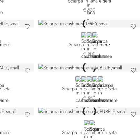
re
Sciarpa in lana e seta
€ 530
-4131
442-4189
 7442-4349
GREY
BLUE
BEIGE
hmere
Sciarpa in cashmere
€ 500
9-3131
49-4440
1149-5159
K L51149-5400
BLUE L51149-3159
BLUE L51149-3189
WHITE
BEIGE
BLUE L51149-4189
 seta
Sciarpa in cashmere e seta
€ 850
-4159
442-4416
PURPLE
WHITE
hmere
Sciarpa in cashmere e seta