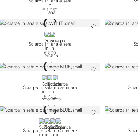
Sciarpa in lana e seta
Sc
€ 1.250
WHITE
YELLOW
Sciarpa in lana e seta
Sc
€ 800
BLUE
BEIGE
YELLOW
Sciarpa in seta e cashmere
Scia
€ 400
BLUE 7442-3156
YELLOW
BLUE 7442-5189
BEIGE
Sciarpa in seta e cashmere
Scia