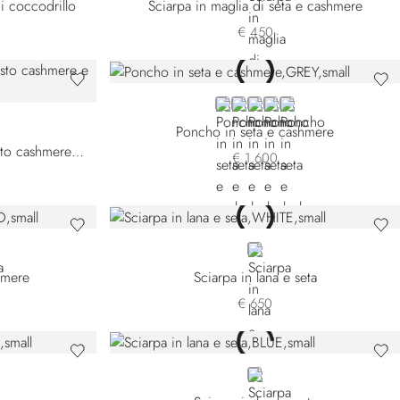
i coccodrillo
Sciarpa in maglia di seta e cashmere
€ 450
GREY
BLACK
GREEN 14249-3166
BEIGE
GREEN 14249-333
Poncho in seta e cashmere
Sciarpa in maglia in tessuto misto cashmere e seta
€ 1.600
N
WHITE
hmere
Sciarpa in lana e seta
€ 650
BLUE