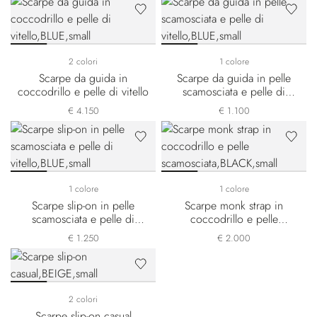
2 colori
1 colore
Scarpe da guida in
Scarpe da guida in pelle
coccodrillo e pelle di vitello
scamosciata e pelle di
vitello
€ 4.150
€ 1.100
1 colore
1 colore
Scarpe slip-on in pelle
Scarpe monk strap in
scamosciata e pelle di
coccodrillo e pelle
vitello
scamosciata
€ 1.250
€ 2.000
2 colori
Scarpe slip-on casual