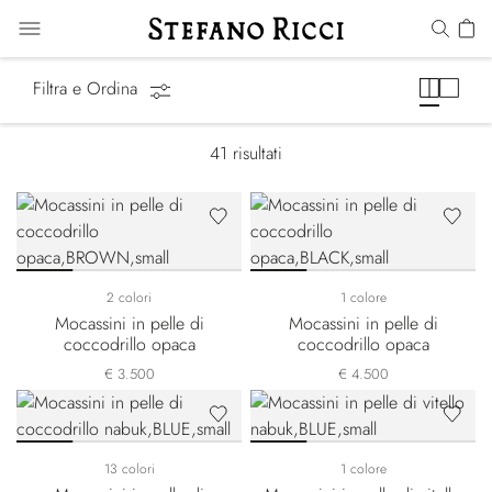
Mocassini
Filtra e Ordina
41
risultati
2 colori
1 colore
Mocassini in pelle di
Mocassini in pelle di
coccodrillo opaca
coccodrillo opaca
€ 3.500
€ 4.500
13 colori
1 colore