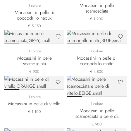
Mocassini in pelle
1 colore
scamosciata
Mocassini in pelle di
coccodrillo nabuk
€ 1.200
€ 5.150
1 colore
1 colore
Mocassini in pelle
Mocassini in pelle di
scamosciata
coccodrillo matte
€ 900
€ 4.800
1 colore
Mocassini in pelle di vitello
1 colore
Mocassini in pelle
€ 1.100
scamosciata e pelle di
vitello
€ 900