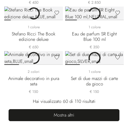
€ 450
€ 2.850
1 colore
1 colore
Stefano Ricci The Book
Eau de parfum SR Eight
edizione deluxe
Blue 100 ml
€ 650
€ 350
2 colori
1 colore
Animale decorativo in pura
Set di due mazzi di carte
seta
da gioco
€ 150
€ 150
Hai visualizzato 60 di 110 risultati
Mostra altri