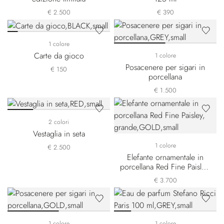
€ 2.500
€ 390
1 colore
Carte da gioco
1 colore
Posacenere per sigari in
€ 150
porcellana
€ 1.500
2 colori
Vestaglia in seta
1 colore
€ 2.500
Elefante ornamentale in
porcellana Red Fine Paisley,
grande
€ 3.700
1 colore
1 colore