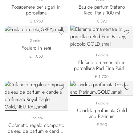
Posacenere per sigari in
Eau de parfum Stefano
porcellana
Ricci Paris 100 ml
€ 1.950
€ 390
2 colori
Foulard in seta
1 colore
€ 1.050
Elefante ornamentale in
porcellana Red Fine Paisley,
piccolo
€ 1.700
1 colore
Candela profumata Gold
and Platinum
1 colore
Cofanetto regalo composto
€ 200
da eau de parfum e candela
profumata Royal Eagle Gold