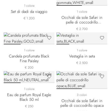
1 colore
Set di dadi da viaggio
1 colore
Occhiali da sole Safari in
€ 1.200
pelle di coccodrillo
gommata
€ 2.700
1 colore
1 colore
Candela profumata Black
Vestaglia in seta
Fine Paisley
€ 2.500
€ 200
1 colore
Eau de parfum Royal Eagle
3 colori
Black 50 ml
Occhiali da sole Safari in
pelle di coccodrillo opaca
€ 250