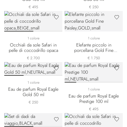
€ 495
€ 250
1 colore
1 colore
Occhiali da sole Safari in
Elefante piccolo in
pelle di coccodrillo opaca
porcellana Gold Fine
Paisley
€ 2.700
€ 1.750
1 colore
Eau de parfum Royal Eagle
1 colore
Gold 50 ml
Eau de parfum Royal Eagle
Prestige 100 ml
€ 250
€ 495