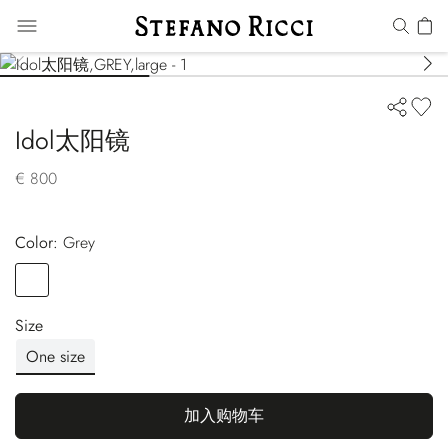
Idol太阳镜
€ 800
Color:
grey
Color
GREY
Size
One size
加入购物车