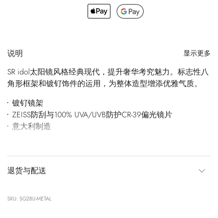
说明
显示更多
SR idol太阳镜风格经典现代，提升奢华考究魅力。标志性八
角形框架和镀钌饰件的运用，为整体造型增添优雅气质。
镀钌镜架
ZEISS防刮与100% UVA/UVB防护CR-39偏光镜片
意大利制造
退货与配送
SKU: SG28U-METAL