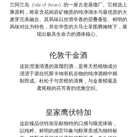
兰阿兰岛（Isle of Arran）的一座古老蒸馏厂。它精选上
乘原料，将富含花岗岩矿物质的纯净湖水与最优质的大
麦芽完美融合。其风味以丝滑辛香的层叠垂坠、鲜明的
风味对比为特色，并在华贵的大马士革图腾掩映下，展
现出极具生命力的酒体核心。
伦敦干金酒
这款澄澈清透的蒸馏烈酒，是将天然植物成分
浸渍于源自托斯卡纳有机谷物的纯净酒精中精
制而成。杜松子与苦橙的清爽，与金黄蜡菊及
鸢尾根的芬芳香韵优雅交织。
皇家鹰伏特加
这款臻品伏特加呈献独特的口感与嗅觉体验，
以纯粹、鲜明的感官印象与醇厚质感为独特标