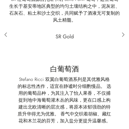
生长于基安蒂地区典型的均匀土壤结构之中，泥灰岩、
石灰石、粘土和沙土交织，共同赋予了酒液无可复制的
风土精髓。
Red wines selection
SR Gold
白葡萄酒
Stefano Ricci 双翼白葡萄酒系列是其优雅风格
的标志性杰作，适宜在静谧时分细酌慢品。 选
用的葡萄品种，为其注入了怡人果香，不仅捕
捉到地中海葡萄灌木丛的风味，更在口感上构
建出北欧清晰的层次感，将原本浓郁强劲的特
质升华得尤为优雅。 香气中交织着胡椒、藏红
花和木兰花的芬芳，加入盐分更提升温馨感。