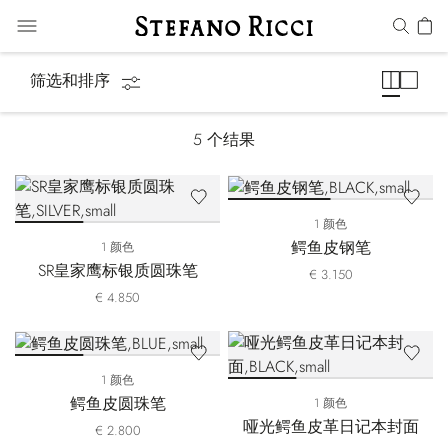
笔&文具
筛选和排序
5
个结果
1 颜色
鳄鱼皮钢笔
1 颜色
SR皇家鹰标银质圆珠笔
€ 3.150
€ 4.850
1 颜色
鳄鱼皮圆珠笔
1 颜色
哑光鳄鱼皮革日记本封面
€ 2.800