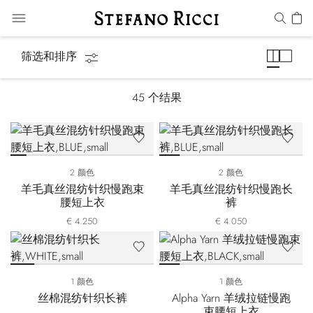
运动套装
筛选和排序
45
个结果
2 颜色
2 颜色
羊毛真丝混纺针织慢跑束
羊毛真丝混纺针织慢跑长
腰短上衣
裤
€ 4.250
€ 4.050
1 颜色
1 颜色
丝棉混纺针织长裤
Alpha Yarn 羊绒拉链慢跑
束腰短上衣