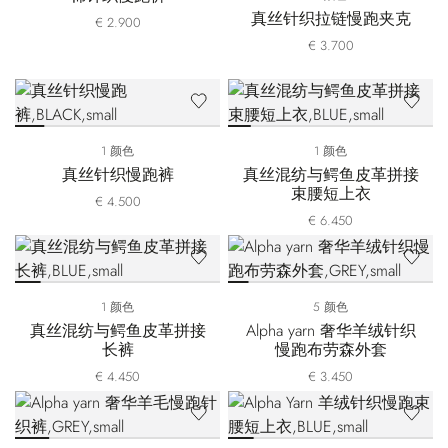
真丝针织拉链慢跑夹克
€ 2.900
€ 3.700
1 颜色
1 颜色
真丝针织慢跑裤
真丝混纺与鳄鱼皮革拼接
束腰短上衣
€ 4.500
€ 6.450
1 颜色
5 颜色
真丝混纺与鳄鱼皮革拼接
Alpha yarn 奢华羊绒针织
长裤
慢跑布劳森外套
€ 4.450
€ 3.450