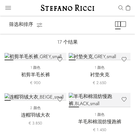
Luxury Tech
筛选和排序
17
个结果
1 颜色
1 颜色
初剪羊毛长裤
衬垫夹克
€ 900
€ 2.650
2 颜色
连帽羽绒大衣
1 颜色
羊毛和棉混纺慢跑裤
€ 3.850
€ 1.450