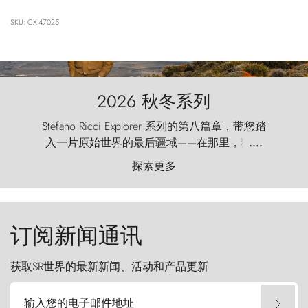
SKU: CX-47025
2026 秋冬系列
Stefano Ricci Explorer 系列的第八篇章，带您踏
入一片原始世界的最后疆域——在那里，狂风
....
以远古的怒号雕琢着自然，而百内塔（Torres
探索更多
del Paine）则宛如石砌的哨兵，傲然向苍穹发
起挑战。
订阅新闻通讯
获取SR世界的最新新闻、活动和产品更新
输入您的电子邮件地址