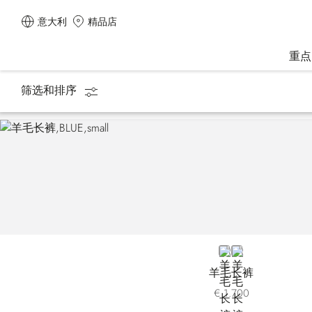
意大利
精品店
重点
筛选和排序
主页
男装
裤子
BLUE
GREY
羊毛长裤
€ 1.700