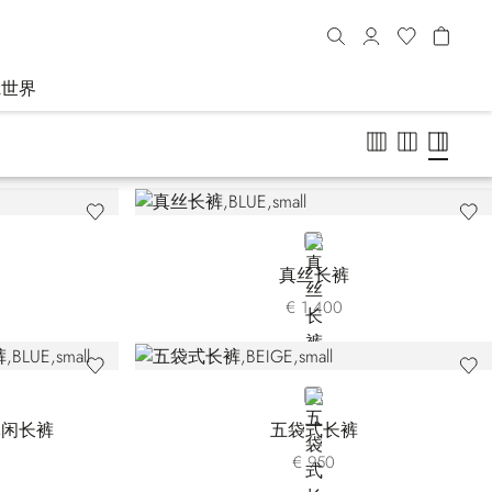
R世界
BLUE
真丝长裤
€ 1.400
BEIGE
休闲长裤
五袋式长裤
€ 950