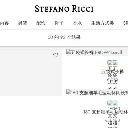
裤子
内容
男装
配饰
鞋子
香水
生活方式类
S
60
的 93 个结果
BROWN
BLACK
五袋式长裤
€ 950
BLUE
BLACK
160 支超细羊毛运动
€ 1.400