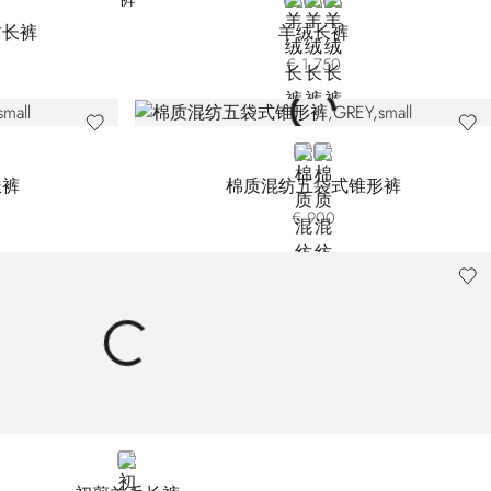
1T-5003
001T-5011
WC001T-503U
OWN WC001T-819U
BLUE
GREEN
BLACK C0003T-905U
纺长裤
羊绒长裤
€ 1.750
GREY
BLACK
长裤
棉质混纺五袋式锥形裤
€ 900
BEIGE