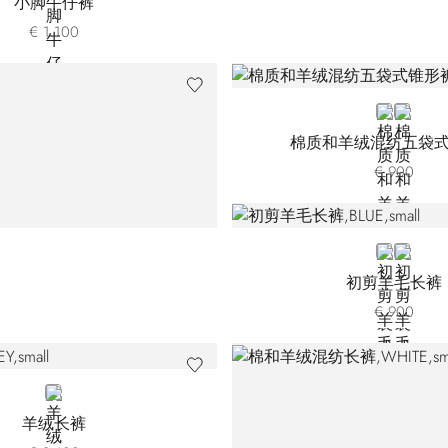
小脚牛仔裤
€ 1.100
GREY
WHITE
棉质和羊绒混纺五袋
€ 900
171
BLUE W61
BEIGE
初剪羊毛长裤
€ 900
GREY
羊绒长裤