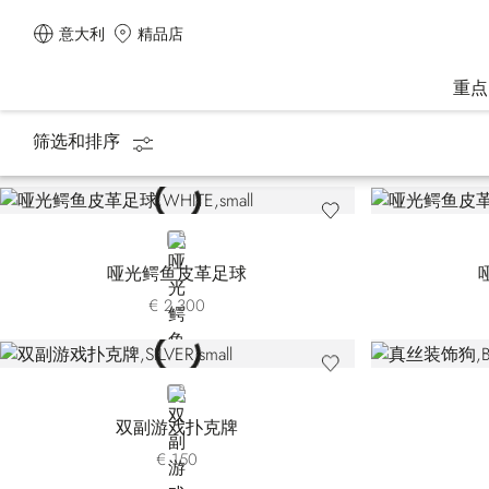
意大利
精品店
重点
筛选和排序
主页
生活方式类
游戏&休闲用品
WHITE
哑光鳄鱼皮革足球
€ 2.300
SILVER
双副游戏扑克牌
€ 150