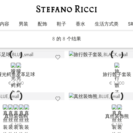
游戏&休闲用品
内容
男装
配饰
鞋子
香水
生活方式类
S
8
的 8 个结果
BLUE
ORANGE
BLACK
哑光鳄鱼皮革足球
旅行骰子套装
€ 2.300
€ 1.200
BLUE 20SE23-001
BLUE 20SE23-002
BLUE 20SE23-003
VIOLET
YELLOW
BLUE 20S
BLUE 2
真丝装饰狗
真丝装饰熊
€ 160
€ 150