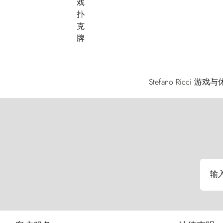
Stefano Ric
输