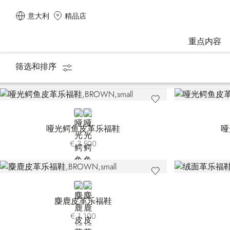
意大利
精品店
重点内容
筛选和排序
主页
鞋子
乐福鞋
BROWN
BLACK
哑光鳄鱼皮革乐福鞋
哑
€ 3.500
BROWN
BLACK
麋鹿皮革乐福鞋
€ 1.100