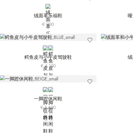
GREY
绒面革乐福鞋
哑
€ 900
BLUE
BROWN
鳄鱼皮与小牛皮驾驶鞋
绒
€ 4.150
BEIGE
ORANGE
一脚蹬休闲鞋
€ 1.400