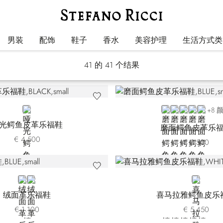
乐福鞋
男装
配饰
鞋子
香水
美容护理
生活方式类
41
的 41 个结果
BLACK
BLUE CN-B013
BLUE CN-B049
GREY CN-G0
GREY CN
BEIGE 
+8 
光鳄鱼皮革乐福鞋
磨面鳄鱼皮革乐
€ 4.500
€ 3.500
BLUE
BROWN
WHITE
绒面革乐福鞋
喜马拉雅鳄鱼皮乐
€ 1.100
€ 5.450