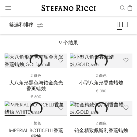
香薰蜡烛
筛选和排序
9
个结果
2 颜色
2 颜色
大八角形黑色与铂金亮光
小型八角形香薰蜡烛
香薰蜡烛
€ 380
€ 600
1 颜色
2 颜色
IMPERIAL BOTTICELLI香薰
铂金精致佩斯利香薰蜡烛
蜡烛