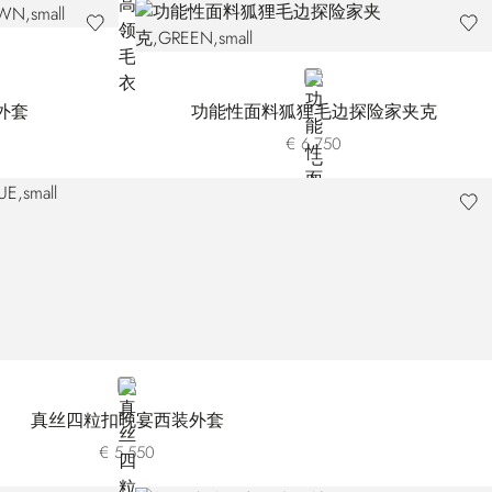
GREEN
外套
功能性面料狐狸毛边探险家夹克
€ 6.750
BLUE
真丝四粒扣晚宴西装外套
€ 5.550