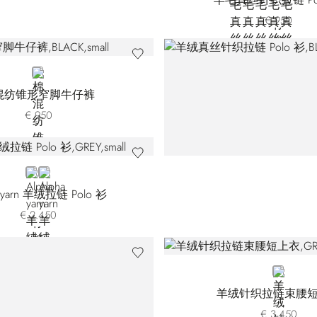
€ 950
BLACK
混纺锥形窄脚牛仔裤
€ 950
GREY
BLUE
a yarn 羊绒拉链 Polo 衫
€ 2.450
GREEN
羊绒针织拉链束腰
€ 3.450