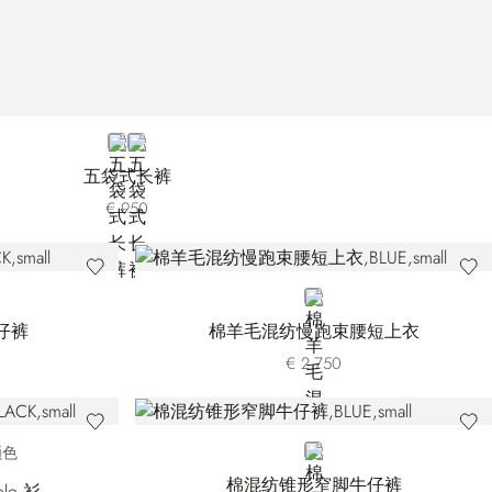
BROWN
BLACK
五袋式长裤
€ 950
BLUE
仔裤
棉羊毛混纺慢跑束腰短上衣
€ 2.750
31
180
BLUE
颜色
棉混纺锥形窄脚牛仔裤
lo 衫