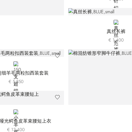
BLUE
真丝长裤
€ 1.400
BLUE
支超细羊毛两粒扣西装套装
€ 5.850
BLACK
哑光鳄鱼皮革束腰短上衣
€ 13.400