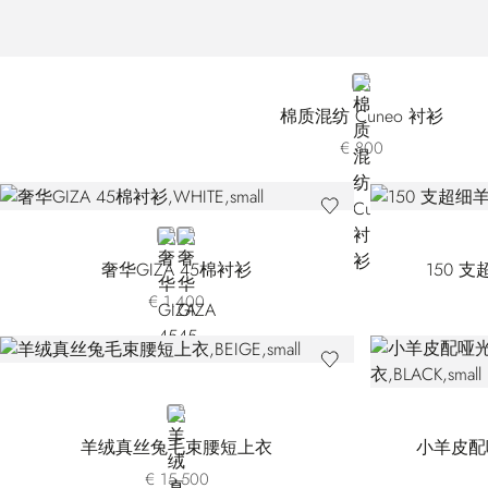
WHITE
棉质混纺 Cuneo 衬衫
€ 800
WHITE
BLUE
奢华GIZA 45棉衬衫
150 
€ 1.400
BEIGE
羊绒真丝兔毛束腰短上衣
小羊皮配
€ 15.500