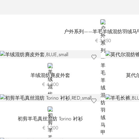
BROWN
户外系列——羊毛羊绒混纺羽绒马
€ 3.850
BLUE
羊绒混纺麂皮外套
莫代
€ 4.800
RED
初剪羊毛真丝混纺 Torino 衬衫
€ 1.200