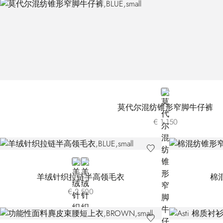
BLUE
莫代尔混纺锥形窄脚牛仔裤
€ 1.150
BLUE
WHITE
羊绒针织拉链半高领毛衣
棉
€ 2.500