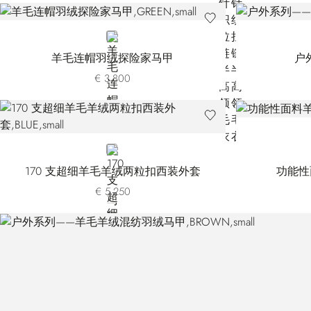
GREEN
羊毛连帽羽绒探险家马甲
户
€ 3.800
BLUE
170 支超细羊毛羊绒两粒扣西装外套
功能性
€ 5.250