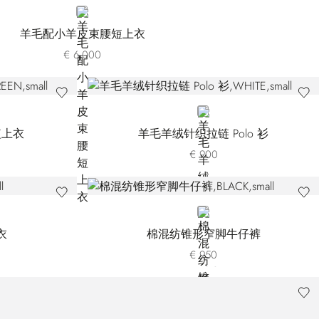
BLUE
羊毛配小羊皮束腰短上衣
€ 6.000
WHITE
短上衣
羊毛羊绒针织拉链 Polo 衫
€ 900
BLACK
衣
棉混纺锥形窄脚牛仔裤
€ 950