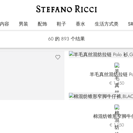
男装
内容
男装
配饰
鞋子
香水
生活方式类
S
60
的 893 个结果
GREEN
羊毛真丝混纺拉链 Po
€ 1.450
8
BLACK
棉混纺锥形窄脚牛
€ 1.150