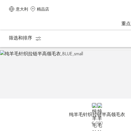
意大利
精品店
重点
筛选和排序
主页
男装
BLUE E26301-180
BLUE E26301-19
纯羊毛针织拉链半高领毛衣
€ 950