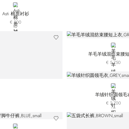
BLUE
Asti 棉质衬衫
€ 800
GREEN
羊毛羊绒混纺束腰
€ 5.750
GREY
羊绒针织圆领毛
€ 2.700
BLUE