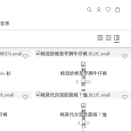
R世界
BLUE
lo 衫
棉混纺锥形窄脚牛仔裤
€ 1.200
BLUE
仔裤
棉莫代尔混纺圆领 T 恤
€ 520