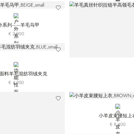
BEIGE
外系列——羊毛马甲
€ 2.000
BLUE
面料羊毛混纺羽绒夹克
€ 4.950
BROWN
小羊皮束腰短上
€ 8.400