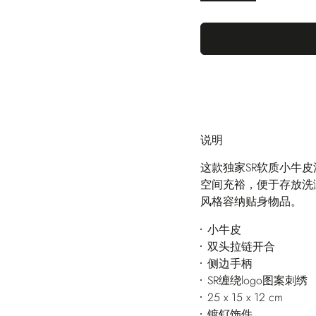
说明
这款独家SR软质小牛
空间充裕，便于存放洗
风格容纳贴身物品。
小牛皮
双头拉链开合
侧边手柄
SR缠绕logo图案刺绣
25 x 15 x 12 cm
镀钌饰件