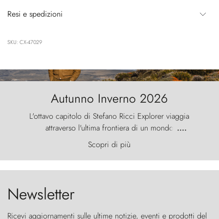
Resi e spedizioni
SKU: CX-47029
Autunno Inverno 2026
L'ottavo capitolo di Stefano Ricci Explorer viaggia
attraverso l'ultima frontiera di un mondo
....
primordiale, dove il vento scolpisce la natura con
Scopri di più
furia ancestrale e le Torres del Paine sfidano il
cielo come sentinelle di pietra.
Newsletter
Ricevi aggiornamenti sulle ultime notizie, eventi e prodotti del