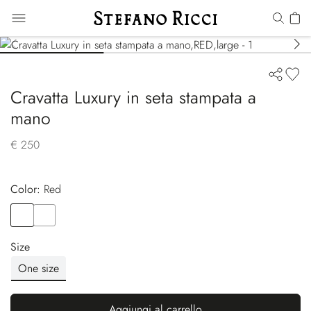
Cravatta Luxury in seta stampata a
mano
€ 250
Color:
red
Color
RED
Color
YELLOW
Size
One size
Aggiungi al carrello