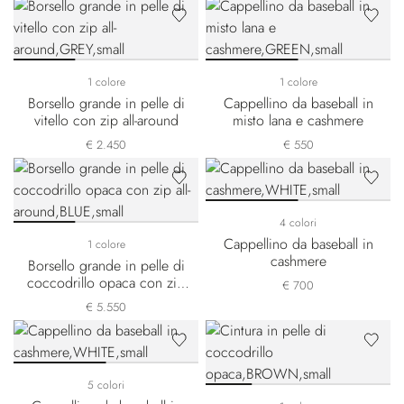
1 colore
1 colore
Borsello grande in pelle di
Cappellino da baseball in
vitello con zip all-around
misto lana e cashmere
€ 2.450
€ 550
4 colori
Cappellino da baseball in
1 colore
cashmere
Borsello grande in pelle di
coccodrillo opaca con zip
€ 700
all-around
€ 5.550
5 colori