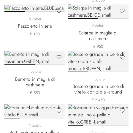
€ 3.350
5 colori
Fazzoletto in seta
2 colori
Sciarpa in maglia di
€ 150
cashmere
€ 950
1 colore
Berretto in maglia di
1 colore
cashmere
Borsello grande in pelle di
vitello con zip all-around
€ 550
€ 2.450
1 colore
Porta notebook in pelle di
1 colore