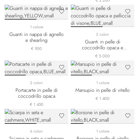
€ 2.200
1 colore
Guanti in nappa di agnello
2 colori
e shearling
Guanti in pelle di
coccodrillo opaca e
€ 900
pelliccia di visone
€ 5.000
2 colori
1 colore
Portacarte in pelle di
Marsupio in pelle di vitello
coccodrillo opaca
€ 1.400
€ 1.450
6 colori
1 colore
Sciarpa in seta e cashmere
Borsone in pelle di vitello