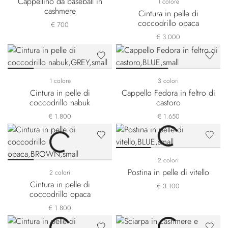
Cappellino da baseball in
1 colore
cashmere
Cintura in pelle di
coccodrillo opaca
€ 700
€ 3.000
1 colore
3 colori
Cintura in pelle di
Cappello Fedora in feltro di
coccodrillo nabuk
castoro
€ 1.800
€ 1.650
2 colori
Postina in pelle di vitello
2 colori
Cintura in pelle di
€ 3.100
coccodrillo opaca
€ 1.800