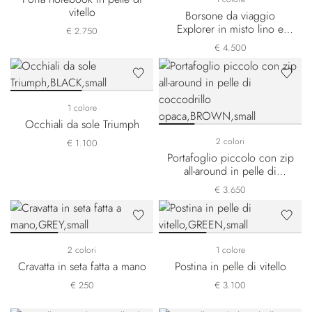
vitello
Borsone da viaggio
Explorer in misto lino e
€ 2.750
pelle di vitello
€ 4.500
1 colore
Occhiali da sole Triumph
2 colori
€ 1.100
Portafoglio piccolo con zip
all-around in pelle di
coccodrillo opaca
€ 3.650
2 colori
1 colore
Cravatta in seta fatta a mano
Postina in pelle di vitello
€ 250
€ 3.100