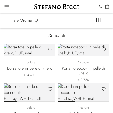
Borse
Filtra e Ordina
72
risultati
1 colore
1 colore
Borsa tote in pelle di vitello
Porta notebook in pelle di
vitello
€ 4.450
€ 2.750
1 colore
1 colore