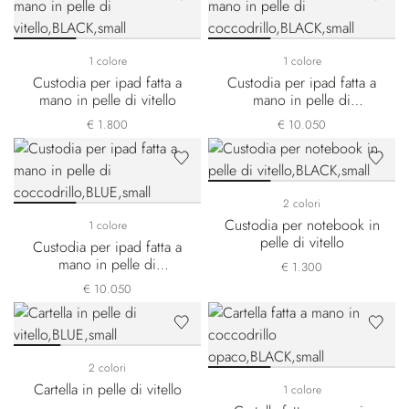
1 colore
1 colore
Custodia per ipad fatta a
Custodia per ipad fatta a
mano in pelle di vitello
mano in pelle di
coccodrillo
€ 1.800
€ 10.050
2 colori
Custodia per notebook in
1 colore
pelle di vitello
Custodia per ipad fatta a
mano in pelle di
€ 1.300
coccodrillo
€ 10.050
2 colori
Cartella in pelle di vitello
1 colore