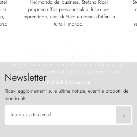
otel
Nel mondo del business, Stefano Ricci
St
r e
propone uffici presidenziali di lusso per
to,
imprenditori, capi di Stato e uomini d’affari in
orso
tutto il mondo.
r
Che si tratti di nuove costruzioni, ristrutturazioni o
restyling, Stefano Ricci e il suo team creano un concept di
design completo insieme al cliente: dalle finiture
architettoniche su misura e dall’allestimento d’interni, agli
arredi personalizzati e ai preziosi rivestimenti in seta.
Newsletter
Richiedi Informazioni
Ricevi aggiornamenti sulle ultime notizie, eventi e prodotti del
mondo SR
Inserisci la tua email