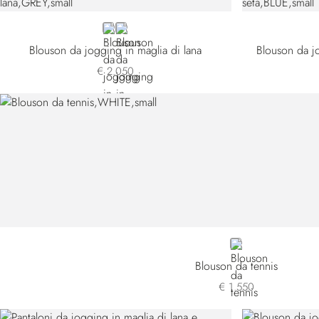
GREY
BLUE T25302-3198
Blouson da jogging in maglia di lana
Blouson da jo
€ 2.050
WHITE
Blouson da tennis
€ 1.550