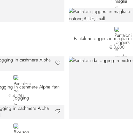
8
BLUE
Pantaloni joggers in maglia di
€ 3.600
BLUE
jogging in cashmere Alpha Yarn
€ 4.250
BLACK