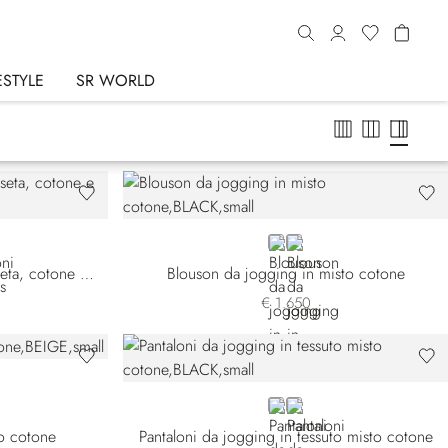
ESTYLE
SR WORLD
BLACK
WHITE
Pantaloni joggers in maglia di seta, cotone e coccodrillo opaco
Blouson da jogging in misto cotone
€ 1.650
BLACK
WHITE
to cotone
Pantaloni da jogging in tessuto misto cotone