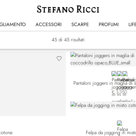
Tute Sportive
IGLIAMENTO
ACCESSORI
SCARPE
PROFUMI
LIF
45
di 45 risultati
BLUE
BEIGE
RED
€ 3.950
BEIGE
 cotone
Felpa da jogging in mis