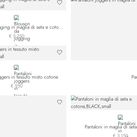
GREY
Blouson da jogging in maglia di seta e cotone
€ 5.250
BLUE
ggers in tessuto misto cotone
Pa
€ 950
BLACK
Pantaloni in maglia di set
€ 3.150