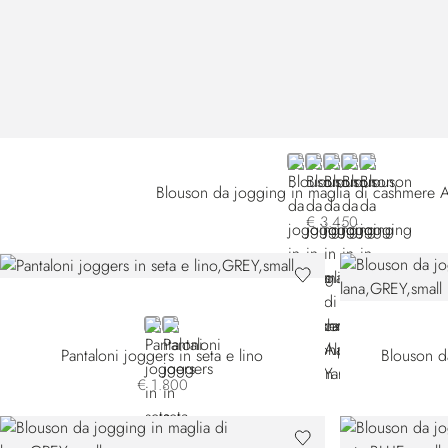
GREY W25302-1103
GREY W25302-1109
BLUE W25302-18
BLUE W25302-
GREEN
Blouson da jogging in maglia di cashmere A
€ 3.450
GREY
BLACK
Pantaloni joggers in seta e lino
Blouson d
€ 1.800