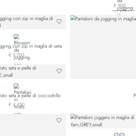
€ 900
BLACK
gging con zip in maglia di seta
€ 3.700
BLUE
isto seta e pelle di coccodrillo
P
€ 4.450