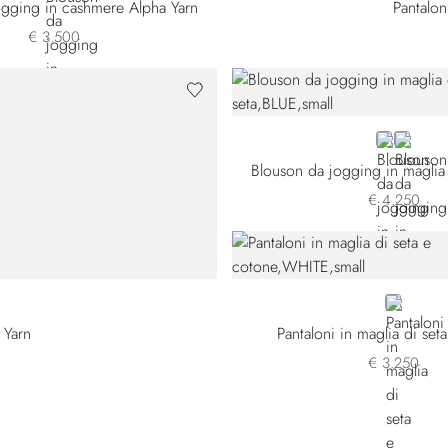
ogging in cashmere Alpha Yarn
Pantalon
€ 3.500
BLUE
GREEN
Blouson da jogging in maglia 
€ 4.250
WHITE
 Yarn
Pantaloni in maglia di set
€ 3.250