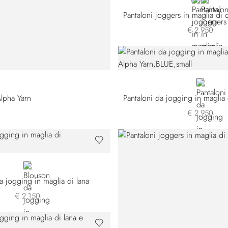
GREY
BLUE W
€ 2.950
6
208
BLUE W2
lpha Yarn
€ 2.950
GREY
a jogging in maglia di lana
€ 2.150