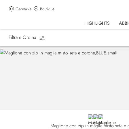
Germania
Boutique
HIGHLIGHTS
ABB
Filtra e Ordina
Homepage
Abbigliamento
Tute Sportive
BLUE
BEIGE
RED
Maglione con zip in maglia misto seta e