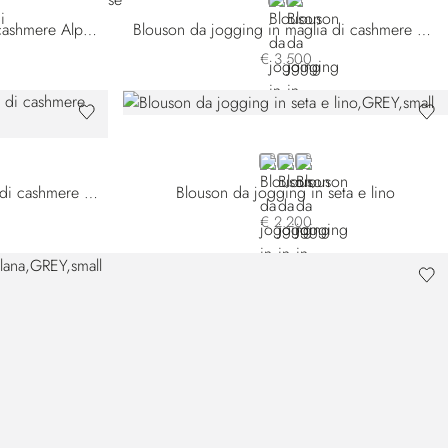
25302-186
BLUE W26102-189
GREEN
Pantaloni joggers in maglia di cashmere Alpha Yarn
Blouson da jogging in maglia di cashmere Alpha Yarn
€ 3.500
6102-189
GREY
BLACK
BLUE
Pantaloni da jogging in maglia di cashmere Alpha Yarn
Blouson da jogging in seta e lino
€ 2.200