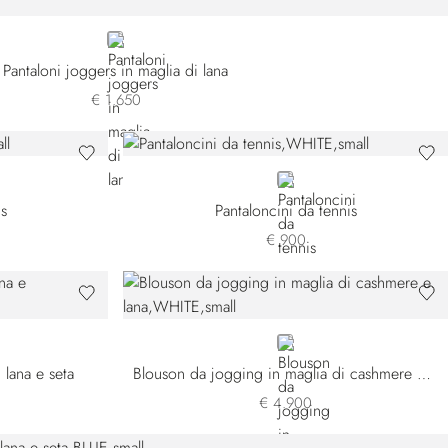
GREY
Pantaloni joggers in maglia di lana
€ 1.650
WHITE
is
Pantaloncini da tennis
€ 900
WHITE
 lana e seta
Blouson da jogging in maglia di cashmere e lana
€ 4.900