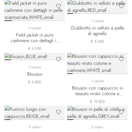
1 colore
Giubbotto in velluto e pelle
1 colore
di agnello
Field jacket in puro
cashmere con dettagli in
€ 5.250
pelle scamosciata
€ 6.950
1 colore
Blouson
1 colore
€ 5.850
Blouson con cappuccio in
tessuto misto cotone e
cashmere
€ 19.500
2 colori
3 colori