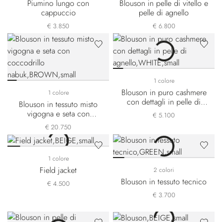
Piumino lungo con
Blouson in pelle di vitello e
cappuccio
pelle di agnello
€ 3.850
€ 6.800
1 colore
Blouson in puro cashmere
1 colore
con dettagli in pelle di
Blouson in tessuto misto
agnello
vigogna e seta con
€ 5.100
coccodrillo nabuk
€ 20.750
1 colore
Field jacket
2 colori
Blouson in tessuto tecnico
€ 4.500
€ 3.700