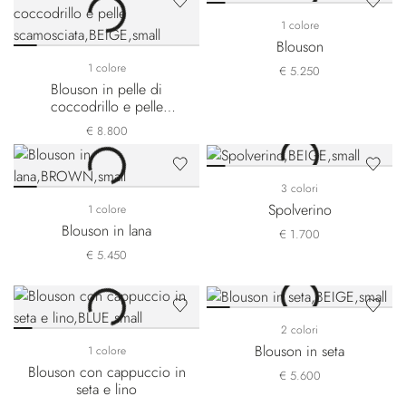
1 colore
Blouson
1 colore
€ 5.250
Blouson in pelle di
coccodrillo e pelle
scamosciata
€ 8.800
3 colori
Spolverino
1 colore
Blouson in lana
€ 1.700
€ 5.450
2 colori
Blouson in seta
1 colore
Blouson con cappuccio in
€ 5.600
seta e lino