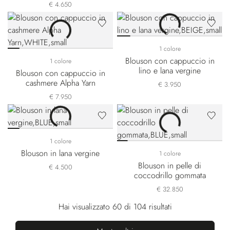
€ 4.650
1 colore
Blouson con cappuccio in
1 colore
lino e lana vergine
Blouson con cappuccio in
cashmere Alpha Yarn
€ 3.950
€ 7.950
1 colore
Blouson in lana vergine
1 colore
Blouson in pelle di
€ 4.500
coccodrillo gommata
€ 32.850
Hai visualizzato 60 di 104 risultati