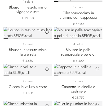
1 colore
Blouson in tessuto misto
1 colore
vigogna e seta
Gilet scamosciato in
piumino con cappuccio
€ 19.550
€ 5.900
2 colori
4 colori
Blouson in tessuto misto
Blouson in pelle
lana e seta
scamosciata e pelle di
agnello
€ 4.650
€ 6.400
2 colori
1 colore
Giacca in velluto a coste
Cappotto in cincillà e
cashmere
€ 1.850
€ 38.750