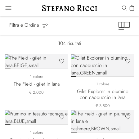
Capispalla
Filtra e Ordina
104
risultati
1 colore
The Field - gilet in lana
1 colore
Gilet Explorer in piumino
€ 2.000
con cappuccio in lana
€ 3.800
1 colore