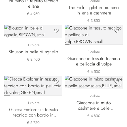
Piumino in tessuto tecnico
1 colore
e lana
The Field - gilet in piumino
in lana e cashmere
€ 4.950
€ 3.850
1 colore
Blouson in pelle di agnello
1 colore
Giaccone in tessuto tecnico
€ 8.400
e pelliccia di volpe
€ 6.500
1 colore
Giaccone in misto
1 colore
cashmere e pelle
Giacca Explorer in tessuto
scamosciata
tecnico con bordo in
€ 4.800
pelliccia di volpe
€ 6.750