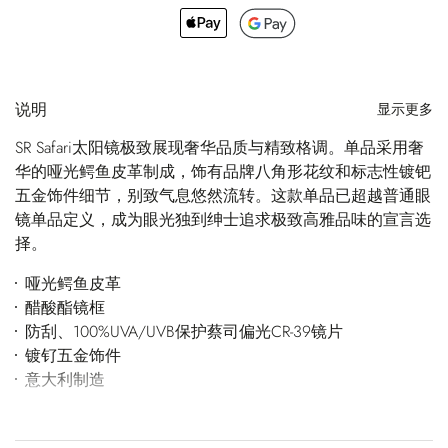
说明
显示更多
SR Safari太阳镜极致展现奢华品质与精致格调。单品采用奢
华的哑光鳄鱼皮革制成，饰有品牌八角形花纹和标志性镀钯
五金饰件细节，别致气息悠然流转。这款单品已超越普通眼
镜单品定义，成为眼光独到绅士追求极致高雅品味的宣言选
择。
哑光鳄鱼皮革
醋酸酯镜框
防刮、100%UVA/UVB保护蔡司偏光CR-39镜片
镀钌五金饰件
意大利制造