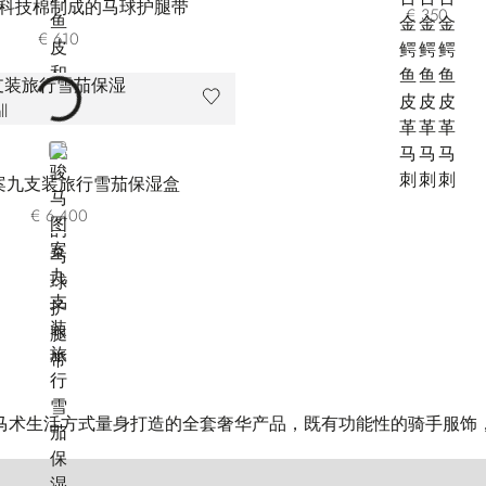
科技棉制成的马球护腿带
€ 350
€ 610
BROWN
案九支装旅行雪茄保湿盒
€ 6.400
马术生活方式量身打造的全套奢华产品，既有功能性的骑手服饰