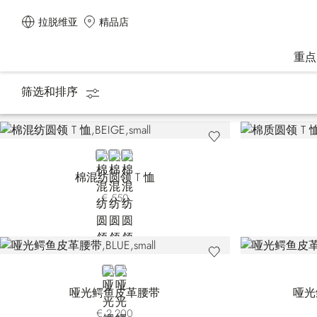
拉脱维亚
精品店
重点
筛选和排序
主页
生活方式类
马术系列
BEIGE
BLACK
WHITE
棉混纺圆领 T 恤
€ 550
BLUE
BROWN
哑光鳄鱼皮革腰带
哑光
€ 2.200