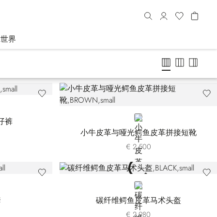
R世界
BROWN
仔裤
小牛皮革与哑光鳄鱼皮革拼接短靴
€ 2.500
BLACK
套
碳纤维鳄鱼皮革马术头盔
€ 2.980