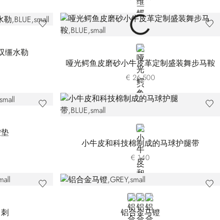
BLUE
双缰水勒
哑光鳄鱼皮磨砂小牛皮革定制盛装舞步马鞍
€ 26.500
BLUE
鞍垫
小牛皮和科技棉制成的马球护腿带
€ 140
GREY
BLACK
BROWN
马刺
铝合金马镫