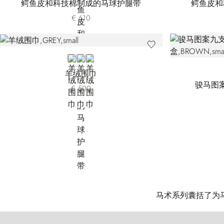
鳄鱼皮和科技棉制成的马球护腿带
鳄鱼皮和
€ 610
GREY
BLUE
BEIGE
羊绒围巾
骏马图
€ 500
马术系列囊括了为