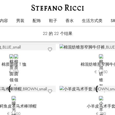
马术系列
内容
男装
配饰
鞋子
香水
生活方式类
S
22
的 22 个结果
BLUE
BLACK
BLUE
棉质圆领 T 恤
棉混纺锥形窄脚牛
€ 750
€ 1.450
BROWN
BROWN
鳄鱼皮革马术棒球帽
小羊皮马术手
€ 2.500
€ 780