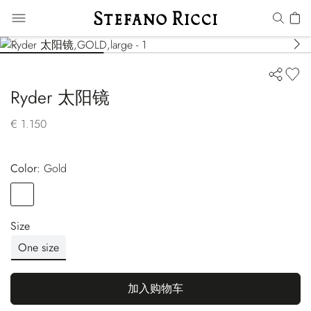
Ryder 太阳镜
€ 1.150
Color:
gold
Color
GOLD
Size
One size
加入购物车