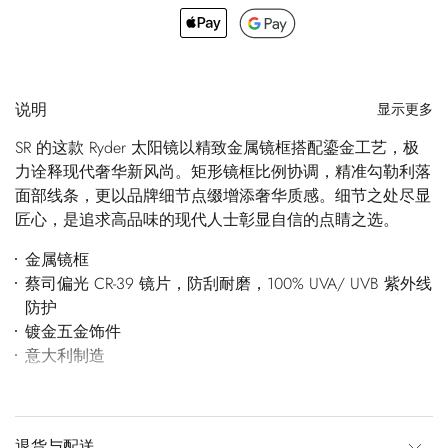
说明
显示更多
SR 的这款 Ryder 太阳镜以精致金属镜框搭配鎏金工艺，极
力诠释现代奢华新风尚。矩形镜框比例协调，精准勾勒利落
面部线条，更以品牌细节点缀增添奢华质感。细节之处尽显
匠心，是追求高品味的现代人士彰显自信的点睛之选。
金属镜框
蔡司偏光 CR-39 镜片，防刮耐磨，100% UVA/ UVB 紫外线
防护
镀金五金饰件
意大利制造
退货与配送