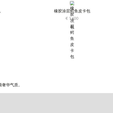
BLACK
包
橡胶涂层鳄鱼皮卡包
€ 1.600
级奢华气质。