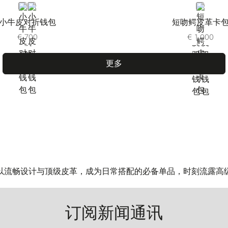
BLUE
BLACK
BLACK
小牛皮对折钱包
短吻鳄皮革卡
€ 700
€ 1.000
更多
以流畅设计与顶级皮革，成为日常搭配的必备单品，时刻流露高
订阅新闻通讯