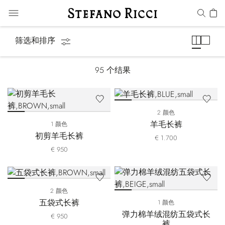
裤子
筛选和排序
95
个结果
2 颜色
羊毛长裤
1 颜色
初剪羊毛长裤
€ 1.700
€ 950
2 颜色
五袋式长裤
1 颜色
弹力棉羊绒混纺五袋式长
€ 950
裤